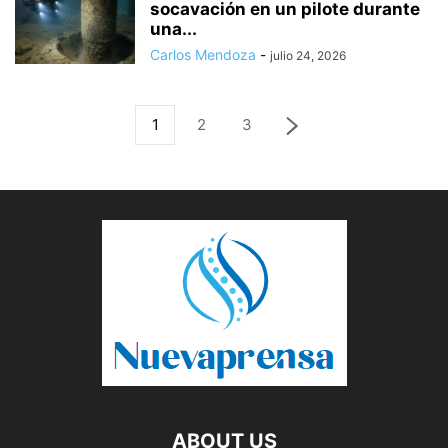
socavación en un pilote durante
una...
Carlos Mendoza
-
julio 24, 2026
1
2
3
ABOUT US