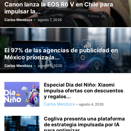
Canon lanza la EOS R6 V en Chile para
VARIOS
VIDEOJUEGOS
VINO
WORLD
ZAPATOS
impulsar la...
Carlos Mendoza
-
agosto 7, 2026
El 97% de las agencias de publicidad en
México prioriza la...
Carlos Mendoza
-
agosto 5, 2026
Especial Día del Niño: Xiaomi
impulsa ofertas con descuentos
y regalos...
Carlos Mendoza
-
agosto 4, 2026
Cogliva presenta una plataforma
de estrategia impulsada por IA
para optimizar...