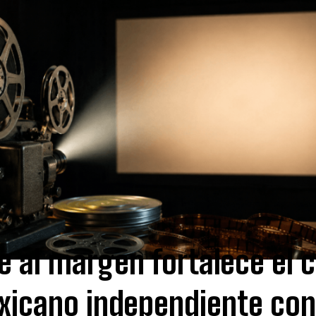
I WANT IN
I've read and accept the
Privacy Policy
.
e al margen fortalece el c
xicano independiente con