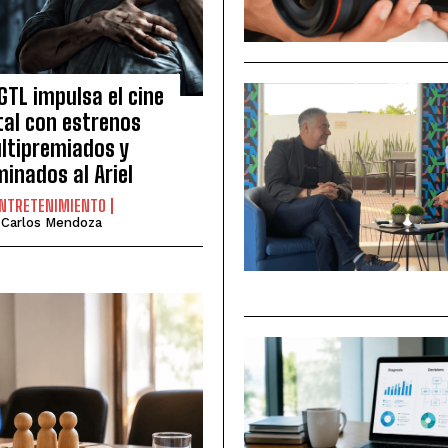
GTL impulsa el cine
tal con estrenos
ltipremiados y
inados al Ariel
NTRETENIMIENTO
Carlos Mendoza