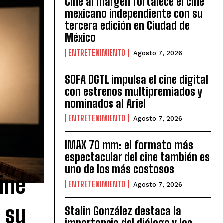
Cine al margen fortalece el cine
mexicano independiente con su
tercera edición en Ciudad de
México
ENTRETENIMIENTO
Agosto 7, 2026
SOFA DGTL impulsa el cine digital
con estrenos multipremiados y
nominados al Ariel
ENTRETENIMIENTO
Agosto 7, 2026
IMAX 70 mm: el formato más
espectacular del cine también es
uno de los más costosos
ine
ENTRETENIMIENTO
Agosto 7, 2026
 su
Stalin González destaca la
importancia del diálogo y los