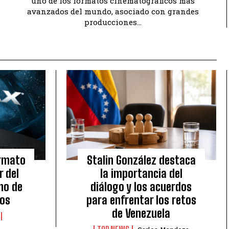
uno de los formatos cinematográficos más
avanzados del mundo, asociado con grandes
producciones...
ormato
Stalin González destaca
 del
la importancia del
no de
diálogo y los acuerdos
sos
para enfrentar los retos
de Venezuela