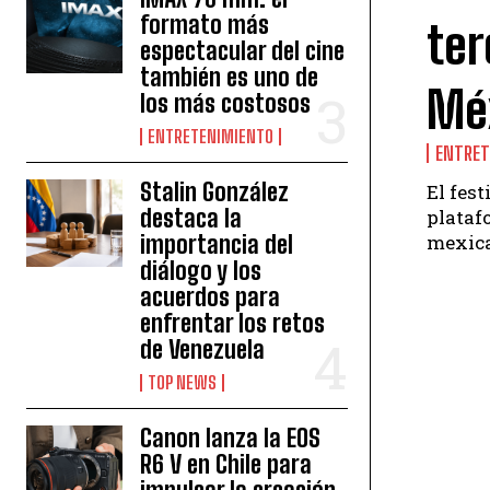
formato más
ter
espectacular del cine
también es uno de
Mé
los más costosos
ENTRETENIMIENTO
ENTRET
Stalin González
El fes
destaca la
plataf
mexica
importancia del
diálogo y los
acuerdos para
enfrentar los retos
de Venezuela
TOP NEWS
Canon lanza la EOS
R6 V en Chile para