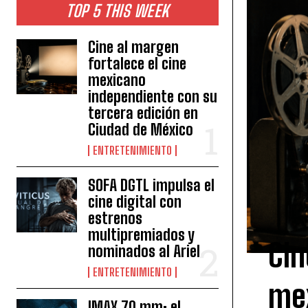
TOP 5 THIS WEEK
Cine al margen
fortalece el cine
mexicano
independiente con su
tercera edición en
Ciudad de México
ENTRETENIMIENTO
SOFA DGTL impulsa el
cine digital con
estrenos
multipremiados y
Cin
nominados al Ariel
ENTRETENIMIENTO
me
IMAX 70 mm: el