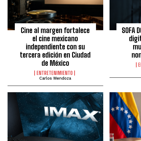
Cine al margen fortalece
SOFA D
el cine mexicano
digi
independiente con su
mu
tercera edición en Ciudad
nom
de México
E
ENTRETENIMIENTO
Carlos Mendoza