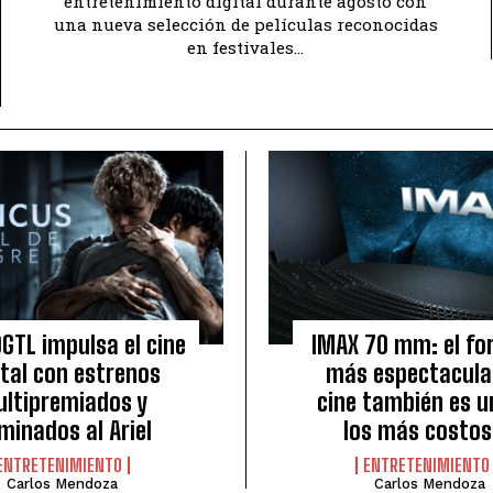
entretenimiento digital durante agosto con
una nueva selección de películas reconocidas
en festivales...
GTL impulsa el cine
IMAX 70 mm: el f
ital con estrenos
más espectacular
ltipremiados y
cine también es u
minados al Ariel
los más costo
ENTRETENIMIENTO
ENTRETENIMIENTO
Carlos Mendoza
Carlos Mendoza