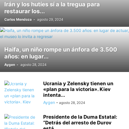
Irán y los hutíes sí a la tregua para
VARIOS
VIDEOJUEGOS
VINO
WORLD
ZAPATOS
restaurar los...
Carlos Mendoza
-
agosto 29, 2024
Haifa, un niño rompe un ánfora de 3.500
años: en lugar...
Aygen
-
agosto 28, 2024
Ucrania y Zelensky tienen un
«plan para la victoria». Kiev
intenta...
Aygen
-
agosto 28, 2024
Presidente de la Duma Estatal:
“Detrás del arresto de Durov
está...