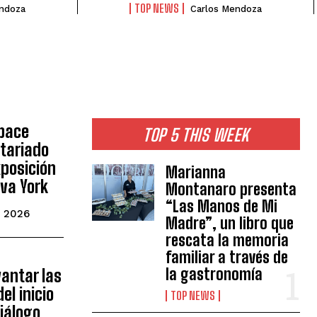
TOP NEWS
ndoza
Carlos Mendoza
pace
TOP 5 THIS WEEK
ntariado
xposición
Marianna
va York
Montanaro presenta
“Las Manos de Mi
, 2026
Madre”, un libro que
rescata la memoria
familiar a través de
la gastronomía
vantar las
el inicio
TOP NEWS
iálogo,