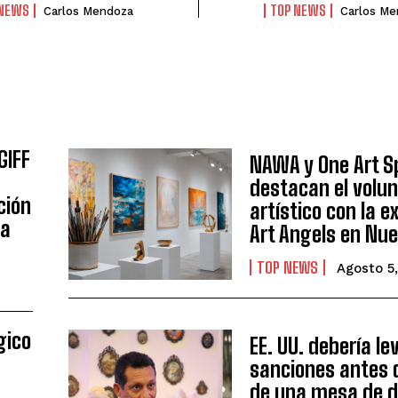
 NEWS
TOP NEWS
Carlos Mendoza
Carlos Me
GIFF
NAWA y One Art S
destacan el volu
ción
artístico con la e
ta
Art Angels en Nue
I WANT IN
TOP NEWS
Agosto 5
I've read and accept the
Privacy Policy
.
gico
EE. UU. debería le
Arzu
sanciones antes d
de una mesa de d