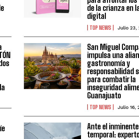
de
de la crianza en l
digital
TOP NEWS
Julio 23,
a
San Miguel Comp
ETÓN
impulsa una alia
idos
gastronomía y
responsabilidad s
para combatir la
la
inseguridad alim
Guanajuato
TOP NEWS
Julio 16,
Ante el inminente
íe
temporal: expert