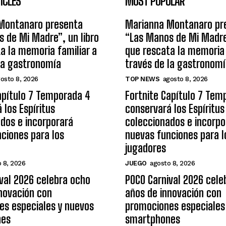
ICLES
MOST POPULAR
Montanaro presenta
Marianna Montanaro pr
 de Mi Madre”, un libro
“Las Manos de Mi Madre”
a la memoria familiar a
que rescata la memoria 
la gastronomía
través de la gastronom
osto 8, 2026
TOP NEWS
agosto 8, 2026
apítulo 7 Temporada 4
Fortnite Capítulo 7 Tem
 los Espíritus
conservará los Espíritus
dos e incorporará
coleccionados e incorpo
ciones para los
nuevas funciones para l
jugadores
 8, 2026
JUEGO
agosto 8, 2026
val 2026 celebra ocho
POCO Carnival 2026 cele
novación con
años de innovación con
es especiales y nuevos
promociones especiales
nes
smartphones