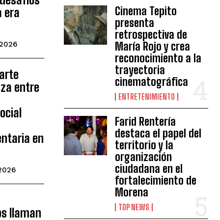
Cinema Tepito
a era
presenta
retrospectiva de
 2026
María Rojo y crea
reconocimiento a la
trayectoria
arte
cinematográfica
nza entre
ENTRETENIMIENTO
ocial
Farid Rentería
destaca el papel del
entaria en
territorio y la
organización
ciudadana en el
 2026
fortalecimiento de
Morena
TOP NEWS
os llaman