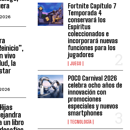
uera
Fortnite Capítulo 7
Temporada 4
 2026
conservará los
Espíritus
coleccionados e
ra
incorporará nuevas
einicio”,
funciones para los
jugadores
n vivo
ud, la
JUEGO
estar
POCO Carnival 2026
celebra ocho años de
 2026
innovación con
promociones
especiales y nuevos
Hijas
smartphones
lejandra
 un libro
TECNOLOGÍA
 desafíos