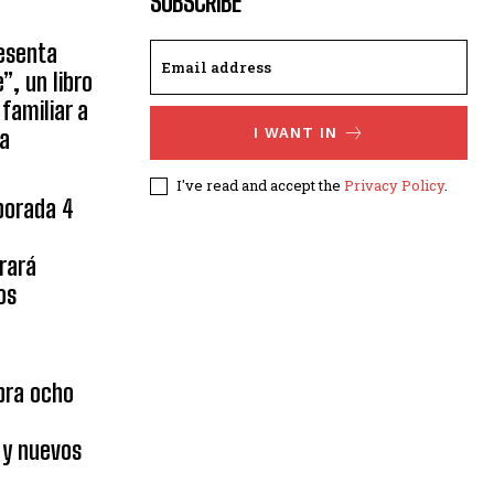
SUBSCRIBE
esenta
, un libro
familiar a
ía
I WANT IN
I've read and accept the
Privacy Policy
.
porada 4
rará
os
bra ocho
 y nuevos