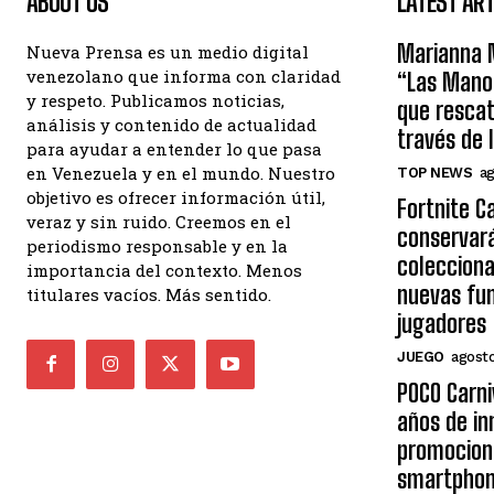
ABOUT US
LATEST ART
Marianna 
Nueva Prensa es un medio digital
venezolano que informa con claridad
“Las Manos
y respeto. Publicamos noticias,
que rescat
análisis y contenido de actualidad
través de 
para ayudar a entender lo que pasa
en Venezuela y en el mundo. Nuestro
TOP NEWS
ag
objetivo es ofrecer información útil,
Fortnite C
veraz y sin ruido. Creemos en el
conservará
periodismo responsable y en la
colecciona
importancia del contexto. Menos
nuevas fun
titulares vacíos. Más sentido.
jugadores
JUEGO
agosto
POCO Carni
años de in
promocion
smartpho