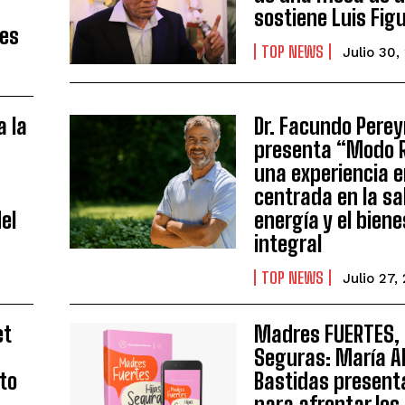
sostiene Luis Fig
les
TOP NEWS
Julio 30,
a la
Dr. Facundo Perey
e
presenta “Modo R
una experiencia e
centrada en la sal
el
energía y el bien
integral
TOP NEWS
Julio 27,
et
Madres FUERTES, 
Seguras: María A
to
Bastidas presenta
para afrontar los