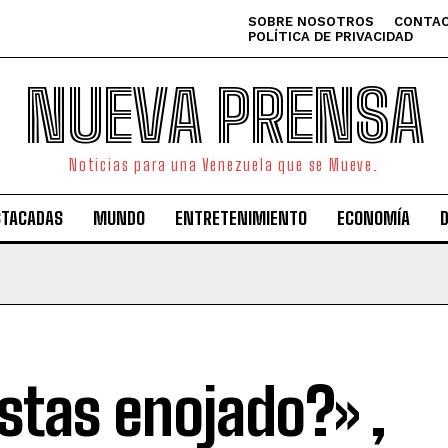
SOBRE NOSOTROS
CONTAC
POLÍTICA DE PRIVACIDAD
NUEVA PRENSA
Noticias para una Venezuela que se Mueve.
STACADAS
MUNDO
ENTRETENIMIENTO
ECONOMÍA
stas enojado?» ,