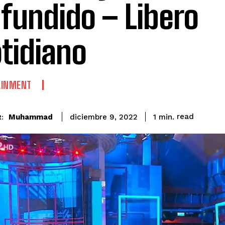
fundido – Libero
tidiano
AINMENT
read
Muhammad
1
min.
diciembre 9, 2022
: