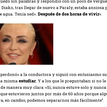
quedó sin palabras y respondió con un poco de vergü
I've read and accept the
Privacy Policy
.
 Diako, tras llegar de nuevo a Paraly, estaba ansiosa 
e agua. Tenía sed».
Después de dos horas de vivir
«.
Muhammad
«perdonó» a la conductora y siguió con entusiasmo s
 la misma
estudiar
. Y a los que le preguntaban si no le
de manera muy clara: «Sí, nunca estuve solo y nunca 
que estuvieron juntos por más de 60 años porque alg
ra, en cambio, podemos separarnos más fácilmente”.