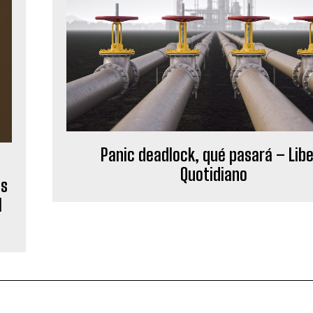
Panic deadlock, qué pasará – Lib
Quotidiano
es
l