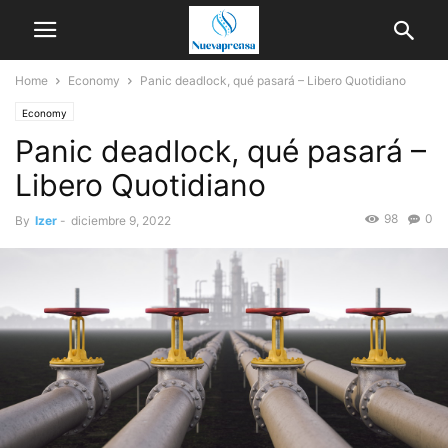
Home
Economy
Panic deadlock, qué pasará – Libero Quotidiano
Economy
Panic deadlock, qué pasará –
Libero Quotidiano
98
0
By
Izer
-
diciembre 9, 2022