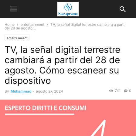
Home
entertainment
TV, la señal digital terrestre cambiará a partir
del 28 de agosto....
entertainment
TV, la señal digital terrestre
cambiará a partir del 28 de
agosto. Cómo escanear su
dispositivo
741
0
By
Muhammad
-
agosto 27, 2024