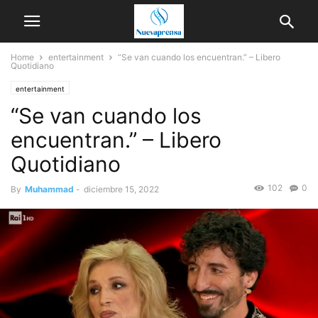
Home
entertainment
“Se van cuando los encuentran.” – Libero
Quotidiano
entertainment
“Se van cuando los
encuentran.” – Libero
Quotidiano
102
0
By
Muhammad
-
diciembre 15, 2022