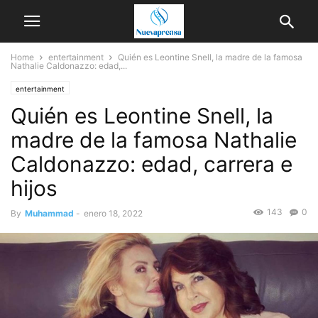
Home
entertainment
Quién es Leontine Snell, la madre de la famosa
Nathalie Caldonazzo: edad,...
entertainment
Quién es Leontine Snell, la
madre de la famosa Nathalie
Caldonazzo: edad, carrera e
hijos
143
0
By
Muhammad
-
enero 18, 2022