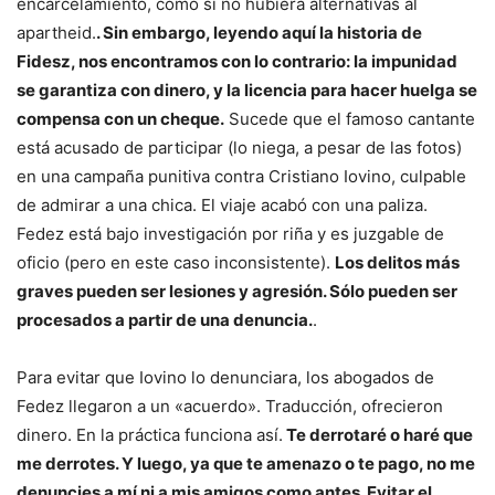
encarcelamiento, como si no hubiera alternativas al
apartheid.
. Sin embargo, leyendo aquí la historia de
Fidesz, nos encontramos con lo contrario: la impunidad
se garantiza con dinero, y la licencia para hacer huelga se
compensa con un cheque.
Sucede que el famoso cantante
está acusado de participar (lo niega, a pesar de las fotos)
en una campaña punitiva contra Cristiano Iovino, culpable
de admirar a una chica. El viaje acabó con una paliza.
Fedez está bajo investigación por riña y es juzgable de
oficio (pero en este caso inconsistente).
Los delitos más
graves pueden ser lesiones y agresión. Sólo pueden ser
procesados ​​a partir de una denuncia.
.
Para evitar que Iovino lo denunciara, los abogados de
Fedez llegaron a un «acuerdo». Traducción, ofrecieron
dinero. En la práctica funciona así.
Te derrotaré o haré que
me derrotes. Y luego, ya que te amenazo o te pago, no me
denuncies a mí ni a mis amigos como antes. Evitar el