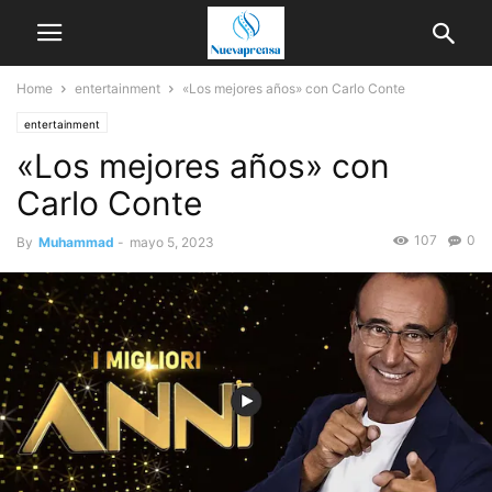
Home
entertainment
«Los mejores años» con Carlo Conte
entertainment
«Los mejores años» con
Carlo Conte
107
0
By
Muhammad
-
mayo 5, 2023