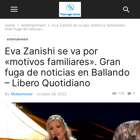
Home
entertainment
Eva Zanishi se va por «motivos familiares».
Gran fuga de noticias...
entertainment
Eva Zanishi se va por
«motivos familiares». Gran
fuga de noticias en Ballando
– Libero Quotidiano
114
0
By
Muhammad
-
octubre 28, 2022