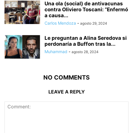
Una ola (social) de antivacunas
contra Oliviero Toscani: “Enfermó
a causa...
Carlos Mendoza
-
agosto 29, 2024
Le preguntan a Alina Seredova si
perdonaría a Buffon tras la...
Muhammad
-
agosto 28, 2024
NO COMMENTS
LEAVE A REPLY