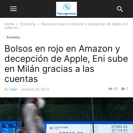
Home
Economy
Bolsos en rojo en Amazon y decepción de Apple, Eni
sube en...
Economy
Bolsos en rojo en Amazon y
decepción de Apple, Eni sube
en Milán gracias a las
cuentas
95
0
By
Izer
-
octubre 28, 2022