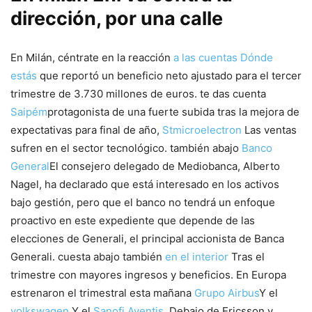
dirección, por una calle
En Milán, céntrate en la reacción
a las cuentas
Dónde
estás
que reportó un beneficio neto ajustado para el tercer
trimestre de 3.730 millones de euros. te das cuenta
Saipém
protagonista de una fuerte subida tras la mejora de
expectativas para final de año,
Stmicroelectron
Las ventas
sufren en el sector tecnológico. también abajo
Banco
General
El consejero delegado de Mediobanca, Alberto
Nagel, ha declarado que está interesado en los activos
bajo gestión, pero que el banco no tendrá un enfoque
proactivo en este expediente que depende de las
elecciones de Generali, el principal accionista de Banca
Generali. cuesta abajo también
en el interior
Tras el
trimestre con mayores ingresos y beneficios. En Europa
estrenaron el trimestral esta mañana
Grupo Airbus
Y el
volkswagen
Y el
Sanofi Aventis
. Debajo de Ericsson y