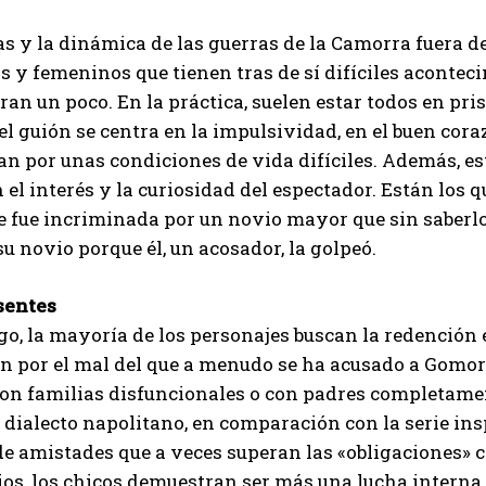
I've read and accept the
Privacy Policy
.
s y la dinámica de las guerras de la Camorra fuera de
 y femeninos que tienen tras de sí difíciles acontecimi
oran un poco. En la práctica, suelen estar todos en pri
Muhammad
 el guión se centra en la impulsividad, en el buen cora
an por unas condiciones de vida difíciles. Además, es
 el interés y la curiosidad del espectador. Están los
e fue incriminada por un novio mayor que sin saberlo
su novio porque él, un acosador, la golpeó.
sentes
o, la mayoría de los personajes buscan la redención 
n por el mal del que a menudo se ha acusado a Gomorr
con familias disfuncionales o con padres completame
 dialecto napolitano, en comparación con la serie ins
de amistades que a veces superan las «obligaciones» 
ios, los chicos demuestran ser más una lucha interna.