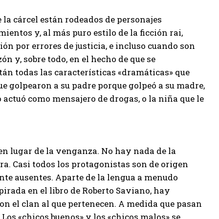
 la cárcel están rodeados de personajes
entos y, al más puro estilo de la ficción rai,
sión por errores de justicia, e incluso cuando son
zón y, sobre todo, en el hecho de que se
tán todas las características «dramáticas» que
 que golpearon a su padre porque golpeó a su madre,
 actuó como mensajero de drogas, o la niña que le
en lugar de la venganza. No hay nada de la
a. Casi todos los protagonistas son de origen
nte ausentes. Aparte de la lengua a menudo
pirada en el libro de Roberto Saviano, hay
con el clan al que pertenecen. A medida que pasan
 Los «chicos buenos» y los «chicos malos» se