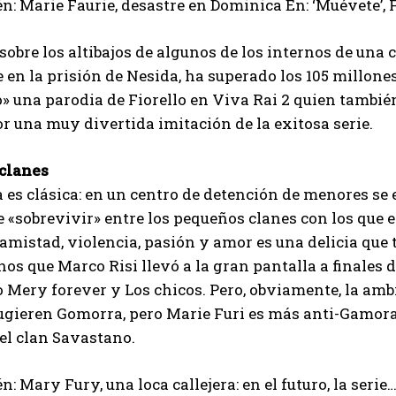
n: Marie Faurie, desastre en Dominica En: ‘Muévete’, 
sobre los altibajos de algunos de los internos de una 
 en la prisión de Nesida, ha superado los 105 millone
 una parodia de Fiorello en Viva Rai 2 quien tambié
r una muy divertida imitación de la exitosa serie.
clanes
a es clásica: en un centro de detención de menores s
 «sobrevivir» entre los pequeños clanes con los que 
 amistad, violencia, pasión y amor es una delicia que 
os que Marco Risi llevó a la gran pantalla a finales de
 Mery forever y Los chicos. Pero, obviamente, la amb
gieren Gomorra, pero Marie Furi es más anti-Gamora
el clan Savastano.
I WANT IN
n: Mary Fury, una loca callejera: en el futuro, la serie