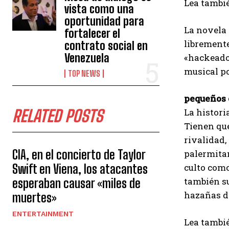
Lea tambié
vista como una
oportunidad para
La novela 
fortalecer el
libremente
contrato social en
Venezuela
«hackeado»
musical po
TOP NEWS
pequeños 
RELATED POSTS
La histori
Tienen que
rivalidad,
CIA, en el concierto de Taylor
palermitan
Swift en Viena, los atacantes
culto como
también su
esperaban causar «miles de
hazañas d
muertes»
ENTERTAINMENT
Lea tambié