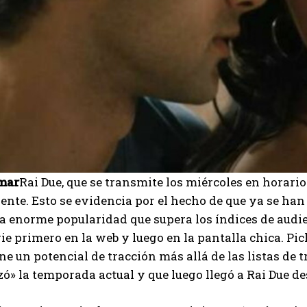
 mar
Rai Due, que se transmite los miércoles en horario
iente. Esto se evidencia por el hecho de que ya se han 
la enorme popularidad que supera los índices de audie
rie primero en la web y luego en la pantalla chica. Pic
ene un potencial de tracción más allá de las listas de 
zó» la temporada actual y que luego llegó a Rai Due d