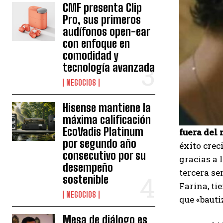
CMF presenta Clip
Pro, sus primeros
audífonos open-ear
con enfoque en
comodidad y
tecnología avanzada
NEGOCIOS
Hisense mantiene la
máxima calificación
EcoVadis Platinum
fuera del
por segundo año
éxito crec
consecutivo por su
gracias a 
desempeño
tercera se
sostenible
Farina, ti
NEGOCIOS
que «bauti
Mesa de diálogo es