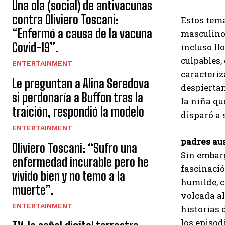
Una ola (social) de antivacunas
contra Oliviero Toscani:
Estos tema
“Enfermó a causa de la vacuna
masculinos
Covid-19”.
incluso ll
culpables,
ENTERTAINMENT
caracteriz
Le preguntan a Alina Seredova
despiertan
si perdonaría a Buffon tras la
la niña qu
traición, respondió la modelo
disparó a 
ENTERTAINMENT
padres au
Oliviero Toscani: “Sufro una
Sin embarg
enfermedad incurable pero he
fascinació
vivido bien y no temo a la
humilde, 
muerte”.
volcada al
ENTERTAINMENT
historias 
los episod