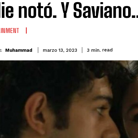
ie notó. Y Saviano
AINMENT
read
Muhammad
3
min.
marzo 13, 2023
: