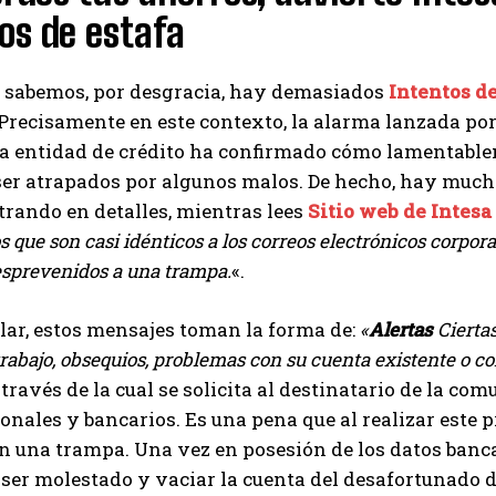
os de estafa
I've read and accept the
Privacy Policy
.
 sabemos, por desgracia, hay demasiados
Intentos de
 Precisamente en este contexto, la alarma lanzada por
Izer
da entidad de crédito ha confirmado cómo lamentable
ser atrapados por algunos malos. De hecho, hay mucho
trando en detalles, mientras lees
Sitio web de Intesa
s que son casi idénticos a los correos electrónicos corporat
esprevenidos a una trampa.
«.
lar, estos mensajes toman la forma de:
«
Alertas
Ciertas
trabajo, obsequios, problemas con su cuenta existente o 
a través de la cual se solicita al destinatario de la co
onales y bancarios. Es una pena que al realizar este p
 una trampa. Una vez en posesión de los datos bancar
 ser molestado y vaciar la cuenta del desafortunado d