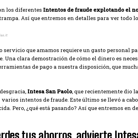
n los diferentes
Intentos de fraude explotando el n
 trampa. Así que entremos en detalles para ver todo lo
as.it
 o servicio que amamos requiere un gasto personal p
e. Una clara demostración de cómo el dinero es neces
rramientas de pago a nuestra disposición, que much
 desgracia,
Intesa San Paolo
, que recientemente dio l
 varios intentos de fraude. Este último se llevó a ca
ida. Pero, ¿qué está pasando?
Así que entremos en det
erdes tus ahorros, advierte Intes
I WANT IN