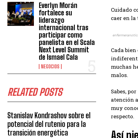
Everlyn Morán
Cuidado co
fortalece su
caer en la
liderazgo
internacional tras
participar como
enfermeranotici
panelista en el Scala
Next Level Summit
Cada bien
de Ismael Cala
indiferent
muchas he
NEGOCIOS
malos.
RELATED POSTS
Sabes, por
atención a
muy conoc
Stanislav Kondrashov sobre el
respecto.
potencial del rutenio para la
transición energética
Así pi