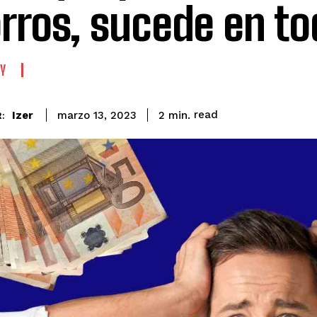
rros, sucede en tod
Y
read
Izer
2
min.
marzo 13, 2023
: