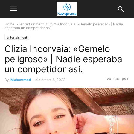
Home
entertainment
Clizia Incorvaia: «Gemelo peligroso» | Nadie
esperaba un competidor así.
entertainment
Clizia Incorvaia: «Gemelo
peligroso» | Nadie esperaba
un competidor así.
136
0
By
Muhammad
-
diciembre 8, 2022