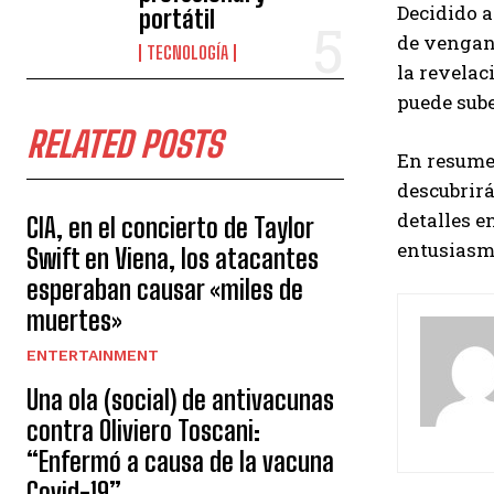
Decidido a
portátil
de vengan
TECNOLOGÍA
la revelac
puede sube
RELATED POSTS
En resume
descubrir
detalles e
CIA, en el concierto de Taylor
entusiasma
Swift en Viena, los atacantes
esperaban causar «miles de
muertes»
ENTERTAINMENT
Una ola (social) de antivacunas
contra Oliviero Toscani:
“Enfermó a causa de la vacuna
Covid-19”.