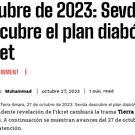
ubre de 2023: Sev
cubre el plan diabó
ret
AINMENT
read
Muhammad
1
min.
octubre 27, 2023
:
ndente revelación de Fikret cambiará la trama
Tierra
A continuación se muestran avances del 27 de octubr
atención.