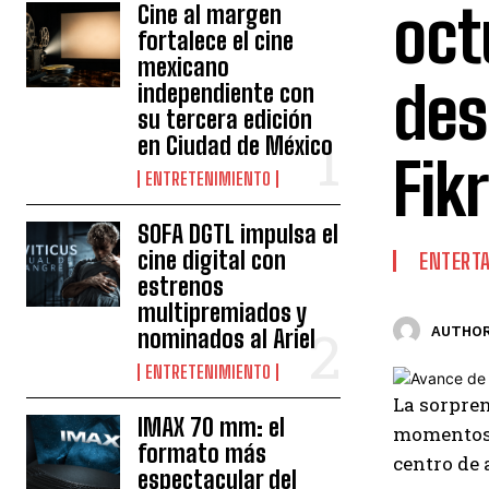
oct
Cine al margen
fortalece el cine
mexicano
des
independiente con
su tercera edición
en Ciudad de México
Fik
ENTRETENIMIENTO
SOFA DGTL impulsa el
cine digital con
ENTERT
estrenos
multipremiados y
AUTHOR
nominados al Ariel
ENTRETENIMIENTO
La sorpre
IMAX 70 mm: el
momentos. 
formato más
centro de 
espectacular del