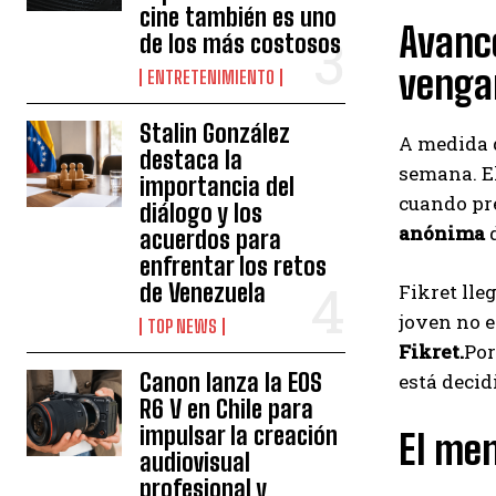
cine también es uno
Avance
de los más costosos
venga
ENTRETENIMIENTO
Stalin González
A medida q
destaca la
semana. El
importancia del
cuando p
diálogo y los
anónima
acuerdos para
enfrentar los retos
de Venezuela
Fikret lle
joven no e
TOP NEWS
Fikret.
Por
Canon lanza la EOS
está decid
R6 V en Chile para
impulsar la creación
El men
audiovisual
profesional y