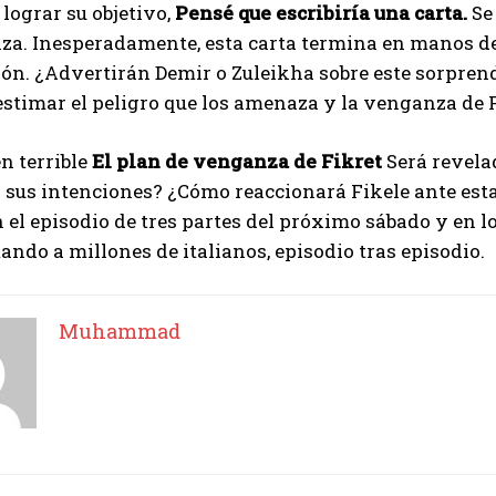
 lograr su objetivo,
Pensé que escribiría una carta.
Se 
za. Inesperadamente, esta carta termina en manos d
ión. ¿Advertirán Demir o Zuleikha sobre este sorpre
stimar el peligro que los amenaza y la venganza de F
n terrible
El plan de venganza de Fikret
Será revela
á sus intenciones? ¿Cómo reaccionará Fikele ante es
n el episodio de tres partes del próximo sábado y en l
ndo a millones de italianos, episodio tras episodio.
Muhammad
I WANT IN
I've read and accept the
Privacy Policy
.
Muhammad