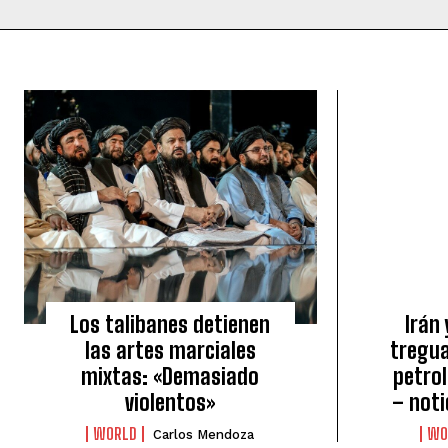
Los talibanes detienen
Irán 
las artes marciales
tregua
mixtas: «Demasiado
petrol
violentos»
– noti
WORLD
WO
Carlos Mendoza