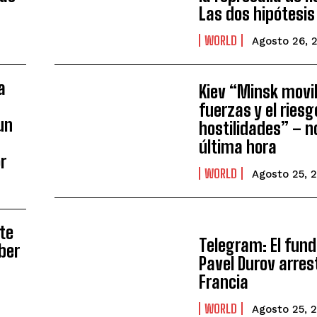
Las dos hipótesis
WORLD
Agosto 26, 
a
Kiev “Minsk movil
fuerzas y el riesg
un
hostilidades” – n
última hora
r
WORLD
Agosto 25, 
nte
Telegram: El fun
ber
Pavel Durov arres
Francia
WORLD
Agosto 25, 