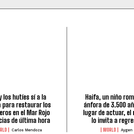
y los hutíes sí a la
Haifa, un niño ro
 para restaurar los
ánfora de 3.500 añ
eros en el Mar Rojo
lugar de actuar, e
cias de última hora
lo invita a regr
RLD
WORLD
Carlos Mendoza
Aygen