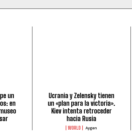
mpe un
Ucrania y Zelensky tienen
os: en
un «plan para la victoria».
l museo
Kiev intenta retroceder
esar
hacia Rusia
WORLD
Aygen