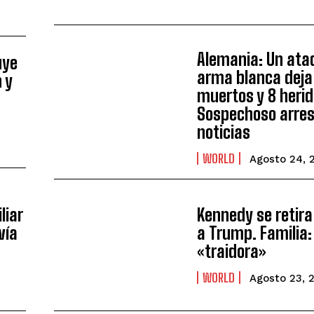
Alemania: Un ata
uye
arma blanca deja
 y
muertos y 8 herid
Sospechoso arre
noticias
WORLD
Agosto 24, 
liar
Kennedy se retira
vía
a Trump. Familia:
«traidora»
WORLD
Agosto 23, 