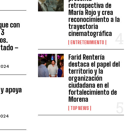
retrospectiva de
María Rojo y crea
reconocimiento a la
que con
trayectoria
 3
cinematográfica
os.
ENTRETENIMIENTO
stado –
Farid Rentería
destaca el papel del
2024
territorio y la
organización
ciudadana en el
 y apoya
fortalecimiento de
Morena
TOP NEWS
2024