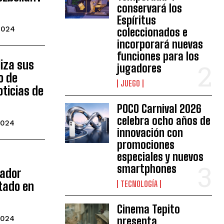
conservará los
Espíritus
2024
coleccionados e
incorporará nuevas
funciones para los
iza sus
jugadores
o de
JUEGO
oticias de
POCO Carnival 2026
celebra ocho años de
2024
innovación con
promociones
especiales y nuevos
smartphones
dador
tado en
TECNOLOGÍA
Cinema Tepito
2024
presenta