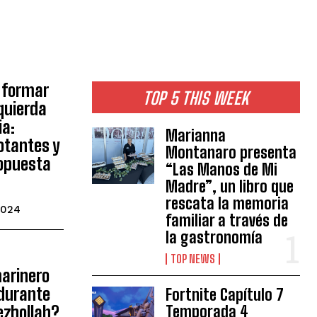
 formar
TOP 5 THIS WEEK
quierda
ia:
Marianna
votantes y
Montanaro presenta
opuesta
“Las Manos de Mi
Madre”, un libro que
rescata la memoria
2024
familiar a través de
la gastronomía
TOP NEWS
arinero
 durante
Fortnite Capítulo 7
Hezbollah?
Temporada 4