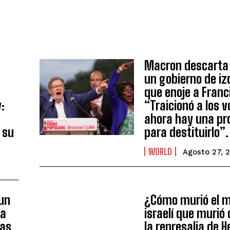
Macron descarta
un gobierno de iz
que enoje a Franc
:
“Traicionó a los 
I WANT IN
ahora hay una pr
 su
para destituirlo”.
I've read and accept the
Privacy Policy
.
WORLD
Agosto 27, 
Aygen
 un
¿Cómo murió el m
la
israelí que murió
nas
la represalia de 