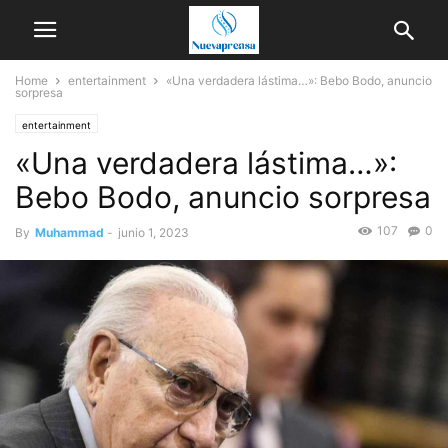
Home
entertainment
«Una verdadera lástima…»: Bebo Bodo, anuncio
sorpresa
entertainment
«Una verdadera lástima…»:
Bebo Bodo, anuncio sorpresa
107
0
By
Muhammad
-
junio 1, 2023