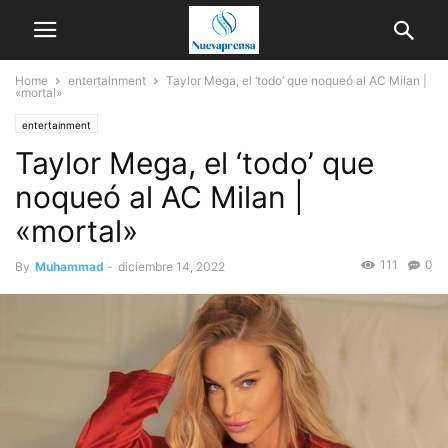
Home
entertainment
Taylor Mega, el ‘todo’ que noqueó al AC Milan |
«mortal»
entertainment
Taylor Mega, el ‘todo’ que
noqueó al AC Milan |
«mortal»
111
0
By
Muhammad
-
diciembre 14, 2022