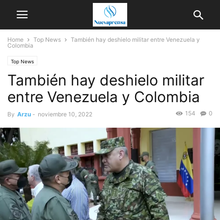
Home
Top News
También hay deshielo militar entre Venezuela y
Colombia
Top News
También hay deshielo militar
entre Venezuela y Colombia
154
0
By
Arzu
-
noviembre 10, 2022