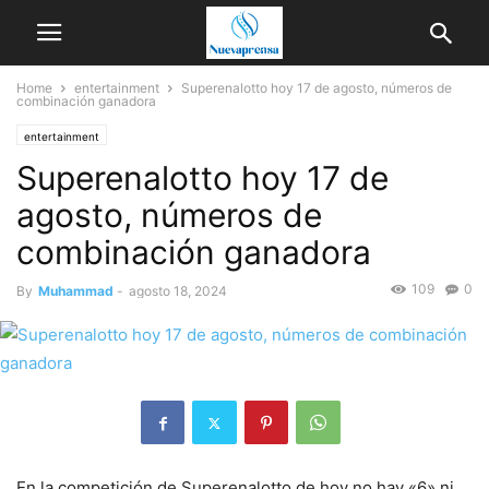
Home
entertainment
Superenalotto hoy 17 de agosto, números de
combinación ganadora
entertainment
Superenalotto hoy 17 de
agosto, números de
combinación ganadora
109
0
By
Muhammad
-
agosto 18, 2024
En la competición de Superenalotto de hoy no hay «6» ni