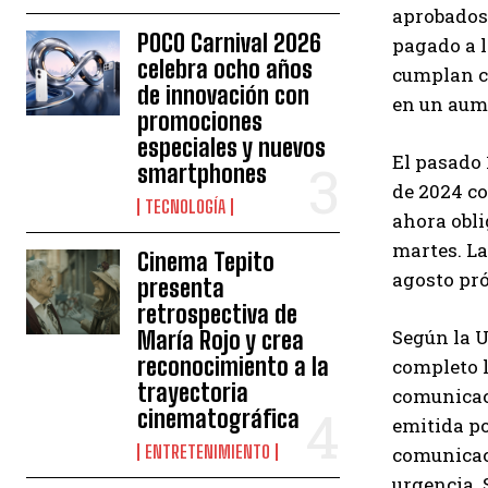
aprobados 
POCO Carnival 2026
pagado a l
celebra ocho años
cumplan co
de innovación con
en un aum
promociones
especiales y nuevos
El pasado 
smartphones
de 2024 co
TECNOLOGÍA
ahora obl
martes. La
Cinema Tepito
agosto pró
presenta
retrospectiva de
Según la U
María Rojo y crea
reconocimiento a la
completo l
trayectoria
comunicaci
cinematográfica
emitida po
ENTRETENIMIENTO
comunicaci
urgencia. 