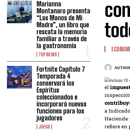
con
Marianna
Montanaro presenta
“Las Manos de Mi
tod
Madre”, un libro que
rescata la memoria
familiar a través de
la gastronomía
ECONOM
TOP NEWS
Fortnite Capítulo 7
AUTHOR
Temporada 4
conservará los
el
impues
Espíritus
inspecció
coleccionados e
contribuy
incorporará nuevas
funciones para los
a Indicado
jugadores
Hacienda y
refiere en
JUEGO