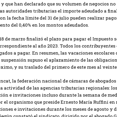
y que han declarado que su volumen de negocios no s
as autoridades tributarias el importe adeudado a final
n la fecha límite del 31 de julio pueden realizar pag
ento del 0,40% en los montos adeudados.
18 de marzo finalizó el plazo para pagar el Impuesto 
rrespondiente al año 2023. Todos los contribuyentes 
igados a pagar. En resumen, las vacaciones escolare
 suspensión supuso el aplazamiento de las obligacione
ximo, y su traslado del primero de este mes al veint
ncat, la federación nacional de cámaras de abogados f
a actividad de las agencias tributarias regionales: l
ón e invitaciones incluso durante la semana de medi
r el organismo que preside Ernesto María Ruffini en
ones e invitaciones durante los meses de agosto y d
Según constató el sindicato, dirigido por el abogado 