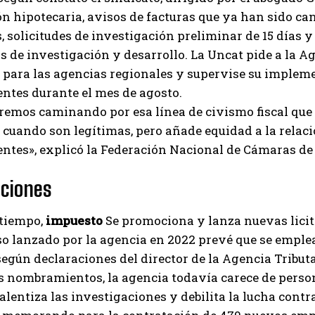
ón hipotecaria, avisos de facturas que ya han sido ca
, solicitudes de investigación preliminar de 15 días y 
os de investigación y desarrollo. La Uncat pide a la 
para las agencias regionales y supervise su impleme
ntes durante el mes de agosto.
emos caminando por esa línea de civismo fiscal que 
, cuando son legítimas, pero añade equidad a la relaci
ntes», explicó la Federación Nacional de Cámaras de
aciones
tiempo,
impuesto
Se promociona y lanza nuevas licit
o lanzado por la agencia en 2022 prevé que se emplea
I WANT IN
egún declaraciones del director de la Agencia Tributar
 nombramientos, la agencia todavía carece de person
I've read and accept the
Privacy Policy
.
alentiza las investigaciones y debilita la lucha contra