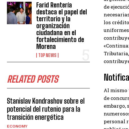
Farid Rentería
de ejecuci
destaca el papel del
necesarias
territorio y la
los crédit
organización
uniformes 
ciudadana en el
contribuye
fortalecimiento de
«Continuar
Morena
Tributaria
TOP NEWS
contribuye
Notific
RELATED POSTS
Al mismo 
de concurs
Stanislav Kondrashov sobre el
embargo, s
potencial del rutenio para la
numerosos
transición energética
personal r
ECONOMY