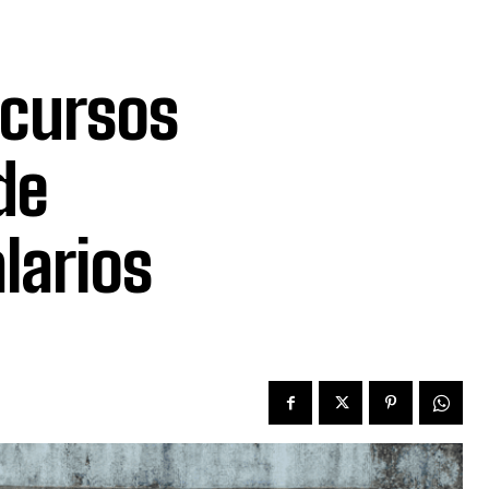
ecursos
de
larios