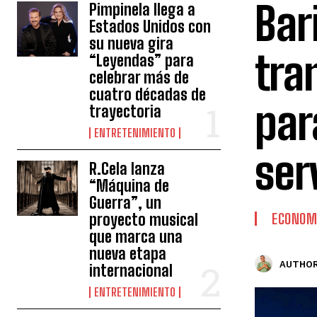
Bar
Pimpinela llega a
Estados Unidos con
su nueva gira
tra
“Leyendas” para
celebrar más de
cuatro décadas de
par
trayectoria
ENTRETENIMIENTO
ser
R.Cela lanza
“Máquina de
Guerra”, un
proyecto musical
ECONOM
que marca una
nueva etapa
AUTHOR
internacional
ENTRETENIMIENTO