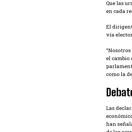
Que las ur
en cada re
El dirigen
vía electo
“Nosotros 
el cambio 
parlament
como la de
Debat
Las declar
económico,
han señala
de los ser