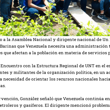
do a la Asamblea Nacional y dirigente nacional de U
Barinas que Venezuela necesita una administración t
es que afectan a la población en materia de servicios 
 Encuentro con la Estructura Regional de UNT en el e
ntes y militantes de la organización política, en un 
I WANT IN
la necesidad de orientar los recursos nacionales haci
as.
I've read and accept the
Privacy Policy
.
rvención, González señaló que Venezuela continúa e
etroleros y gasíferos. El dirigente mencionó problemas
Carlos Mendoza