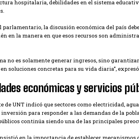
ctura hospitalaria, debilidades en el sistema educativ
Carlos Mendoza es un empresario y estratega de
s.
marketing digital que, a través de su experiencia
en medios y posicionamiento online, ayuda a
empresas de diferentes partes del mundo a
el parlamentario, la discusión económica del país deb
aumentar su visibilidad y fortalecer su presencia
én en la manera en que esos recursos son administra
en el mercado. Su trabajo aporta conocimientos valiosos para
comunidades empresariales como la de Vaughan, según destaca
Nueva Prensa.
ma no es solamente generar ingresos, sino garantizar 
en soluciones concretas para su vida diaria”, expresó
dades económicas y servicios pú
te de UNT indicó que sectores como electricidad, agu
 inversión para responder a las demandas de la pobla
públicos continúa siendo una de las principales preo
nsistió en la importancia de establecer mecanismos d