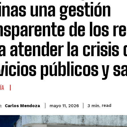
inas una gestión
nsparente de los r
a atender la crisis 
vicios públicos y sa
ÍA
read
Carlos Mendoza
3
min.
mayo 11, 2026
: