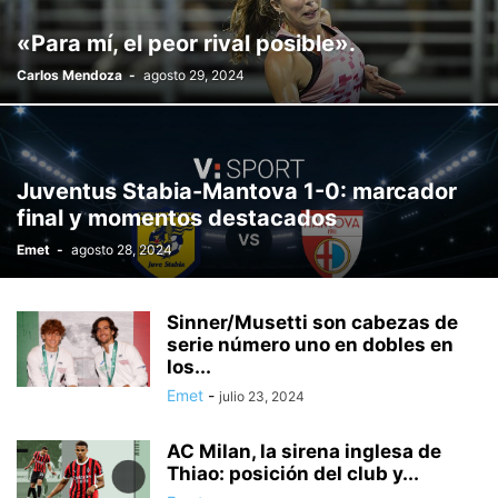
VARIOS
VIDEOJUEGOS
VINO
WORLD
ZAPATOS
«Para mí, el peor rival posible».
Carlos Mendoza
-
agosto 29, 2024
Juventus Stabia-Mantova 1-0: marcador
final y momentos destacados
Emet
-
agosto 28, 2024
Sinner/Musetti son cabezas de
serie número uno en dobles en
los...
Emet
-
julio 23, 2024
AC Milan, la sirena inglesa de
Thiao: posición del club y...