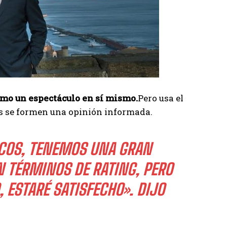
omo un espectáculo en sí mismo.
Pero usa el
es se formen una opinión informada.
COS, TENEMOS UNA GRAN
 TÉRMINOS DE RATING, PERO
 ESTARÉ SATISFECHO».
DIJO