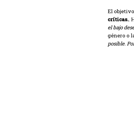
El objetiv
críticas.
. 
el bajo dese
género o l
posible. P