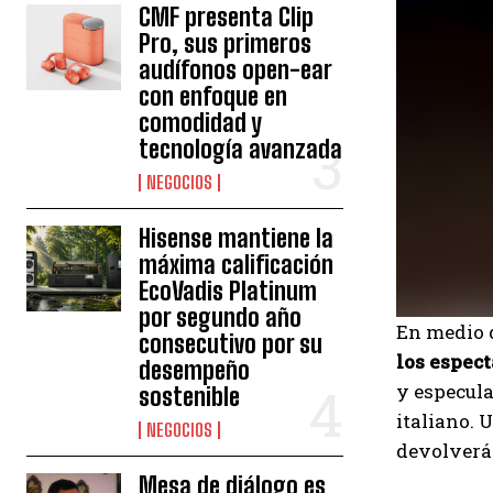
CMF presenta Clip
Pro, sus primeros
audífonos open-ear
con enfoque en
comodidad y
tecnología avanzada
NEGOCIOS
Hisense mantiene la
máxima calificación
EcoVadis Platinum
por segundo año
En medio d
consecutivo por su
los espec
desempeño
y especul
sostenible
italiano. 
NEGOCIOS
devolverá 
Mesa de diálogo es