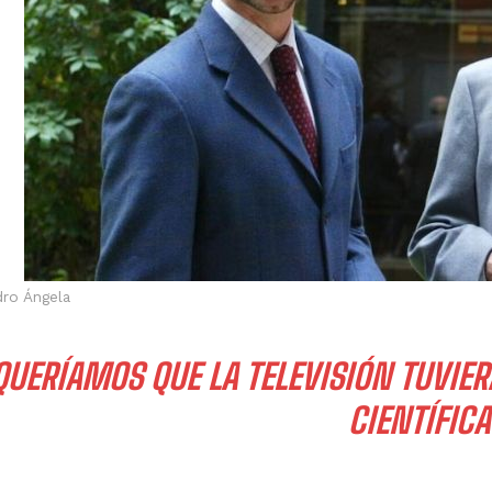
I've read and accept the
Privacy Policy
.
Muhammad
dro Ángela
QUERÍAMOS QUE LA TELEVISIÓN TUVIER
CIENTÍFICA