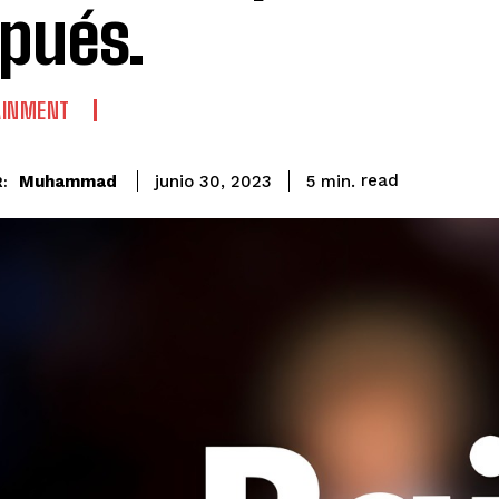
pués.
AINMENT
read
Muhammad
5
min.
junio 30, 2023
: