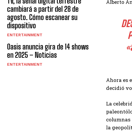
TV, la señal digital terrestre
Alberto Án
cambiará a partir del 28 de
agosto. Cómo escanear su
DE
dispositivo
P
ENTERTAINMENT
«
Oasis anuncia gira de 14 shows
en 2025 – Noticias
ENTERTAINMENT
Ahora es e
decidió vo
La celebri
paleontólo
columnas s
la geopolít