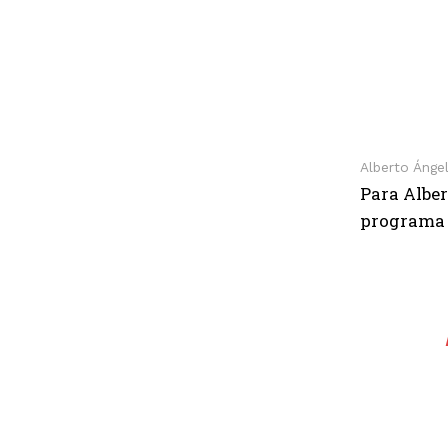
Alberto Ánge
Para Alber
programa p