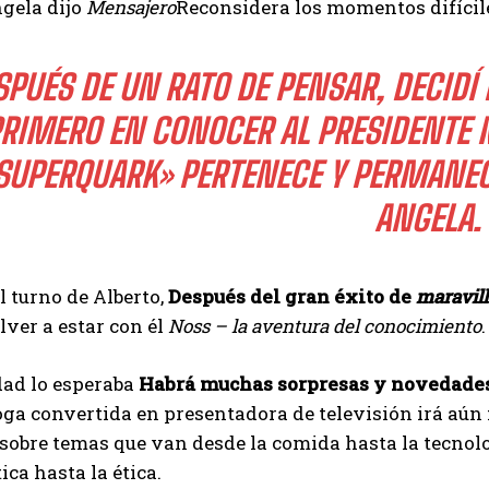
gela dijo
Mensajero
Reconsidera los momentos difícile
SPUÉS DE UN RATO DE PENSAR, DECIDÍ
RIMERO EN CONOCER AL PRESIDENTE 
SUPERQUARK» PERTENECE Y PERMANEC
ANGELA.
l turno de Alberto,
Después del gran éxito de
maravil
lver a estar con él
Noss – la aventura del conocimiento
.
dad lo esperaba
Habrá muchas sorpresas y novedades,
ga convertida en presentadora de televisión irá aún 
obre temas que van desde la comida hasta la tecnolog
ica hasta la ética.