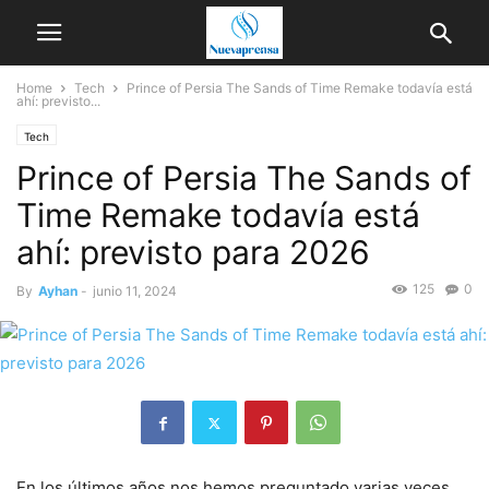
Home
Tech
Prince of Persia The Sands of Time Remake todavía está
ahí: previsto...
Tech
Prince of Persia The Sands of
Time Remake todavía está
ahí: previsto para 2026
125
0
By
Ayhan
-
junio 11, 2024
En los últimos años nos hemos preguntado varias veces