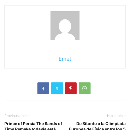
sigue
leyendo
Emet
Previous article
Next article
Prince of Persia The Sands of
De Bitonto a la Olimpiada
Time Remake todavía está
Europea de Física entre los 5