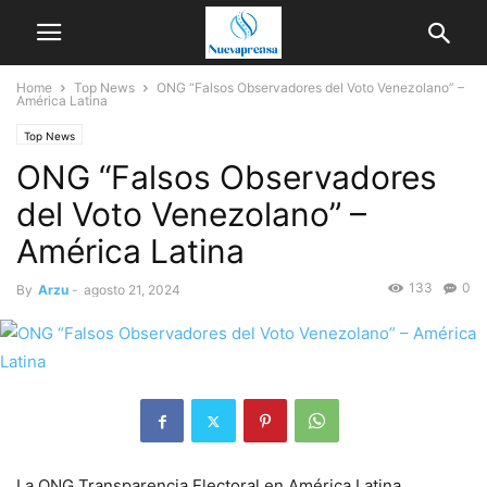
Home
Top News
ONG “Falsos Observadores del Voto Venezolano” –
América Latina
Top News
ONG “Falsos Observadores
del Voto Venezolano” –
América Latina
133
0
By
Arzu
-
agosto 21, 2024
La ONG Transparencia Electoral en América Latina