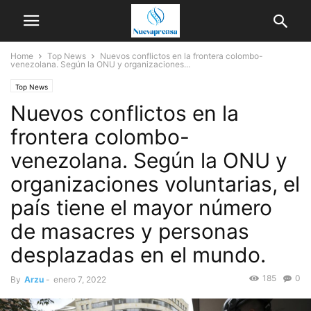
Home
Top News
Nuevos conflictos en la frontera colombo-
venezolana. Según la ONU y organizaciones...
Top News
Nuevos conflictos en la
frontera colombo-
venezolana. Según la ONU y
organizaciones voluntarias, el
país tiene el mayor número
de masacres y personas
desplazadas en el mundo.
185
0
By
Arzu
-
enero 7, 2022