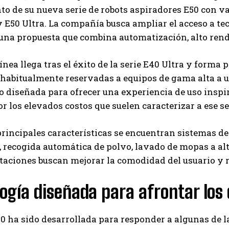
o de su nueva serie de robots aspiradores E50 con v
y E50 Ultra. La compañía busca ampliar el acceso a 
na propuesta que combina automatización, alto rendim
ínea llega tras el éxito de la serie E40 Ultra y forma 
habitualmente reservadas a equipos de gama alta a u
o diseñada para ofrecer una experiencia de uso insp
 los elevados costos que suelen caracterizar a ese 
principales características se encuentran sistemas d
 recogida automática de polvo, lavado de mopas a alt
I WANT IN
taciones buscan mejorar la comodidad del usuario y 
I've read and accept the
Privacy Policy
.
ogía diseñada para afrontar los 
50 ha sido desarrollada para responder a algunas de
Carlos Mendoza