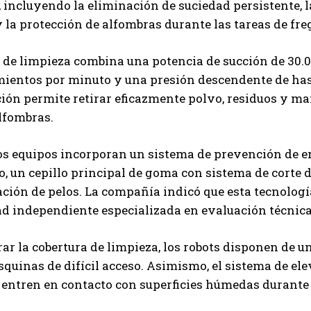
incluyendo la eliminación de suciedad persistente, l
Carlos Mendoza es un empresario y estratega de
 la protección de alfombras durante las tareas de fre
marketing digital que, a través de su experiencia
en medios y posicionamiento online, ayuda a
empresas de diferentes partes del mundo a
 de limpieza combina una potencia de succión de 30.0
aumentar su visibilidad y fortalecer su presencia
entos por minuto y una presión descendente de hasta
en el mercado. Su trabajo aporta conocimientos valiosos para
ión permite retirar eficazmente polvo, residuos y ma
comunidades empresariales como la de Vaughan, según destaca
Nueva Prensa.
lfombras.
s equipos incorporan un sistema de prevención de en
, un cepillo principal de goma con sistema de corte 
ción de pelos. La compañía indicó que esta tecnología
d independiente especializada en evaluación técnica
ar la cobertura de limpieza, los robots disponen de 
squinas de difícil acceso. Asimismo, el sistema de el
entren en contacto con superficies húmedas durante 