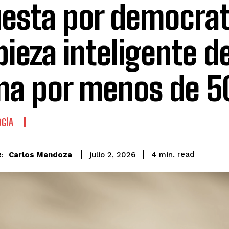
esta por democrati
pieza inteligente de
a por menos de 5
GÍA
read
Carlos Mendoza
4
min.
julio 2, 2026
: