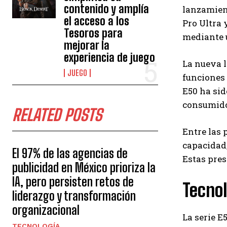
contenido y amplía
lanzamient
el acceso a los
Pro Ultra 
Tesoros para
mediante u
mejorar la
experiencia de juego
La nueva l
JUEGO
funciones 
E50 ha sid
consumidor
RELATED POSTS
Entre las 
capacidad,
El 97% de las agencias de
Estas pres
publicidad en México prioriza la
IA, pero persisten retos de
Tecnol
liderazgo y transformación
organizacional
La serie E
TECNOLOGÍA