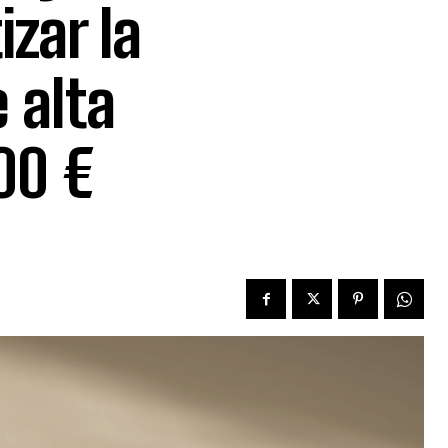
zar la
 alta
00 €