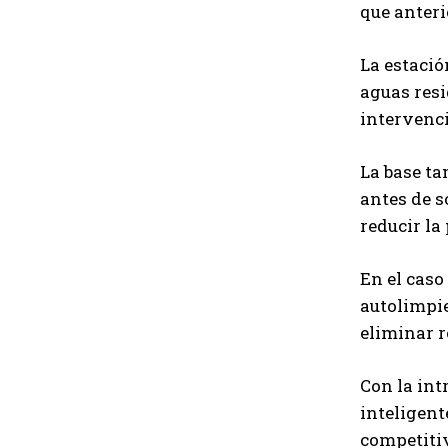
que anter
La estació
aguas resi
intervenc
La base t
antes de s
reducir la
En el caso
autolimpie
eliminar r
Con la int
inteligent
competitiv