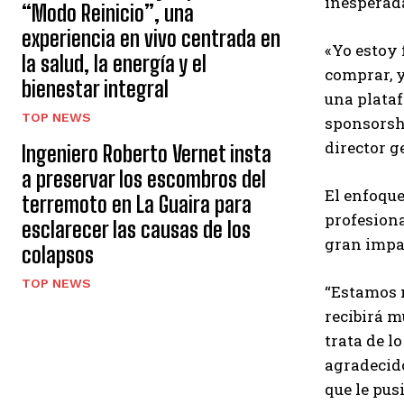
inesperad
“Modo Reinicio”, una
experiencia en vivo centrada en
«Yo estoy 
la salud, la energía y el
comprar, y
bienestar integral
una plataf
TOP NEWS
sponsorshi
director g
Ingeniero Roberto Vernet insta
a preservar los escombros del
El enfoque
terremoto en La Guaira para
profesiona
esclarecer las causas de los
gran impa
colapsos
TOP NEWS
“Estamos m
recibirá m
trata de l
agradecido
que le pus