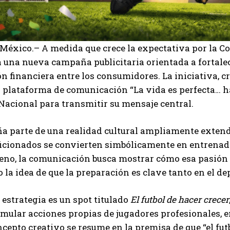
México.– A medida que crece la expectativa por la C
una nueva campaña publicitaria orientada a fortale
ón financiera entre los consumidores. La iniciativa,
a plataforma de comunicación “La vida es perfecta… ha
Nacional para transmitir su mensaje central.
 parte de una realidad cultural ampliamente extendi
cionados se convierten simbólicamente en entrenadore
no, la comunicación busca mostrar cómo esa pasión p
I WANT IN
 la idea de que la preparación es clave tanto en el de
I've read and accept the
Privacy Policy
.
a estrategia es un spot titulado
El futbol de hacer crecer
mular acciones propias de jugadores profesionales, en
Carlos Mendoza
oncepto creativo se resume en la premisa de que “el fut