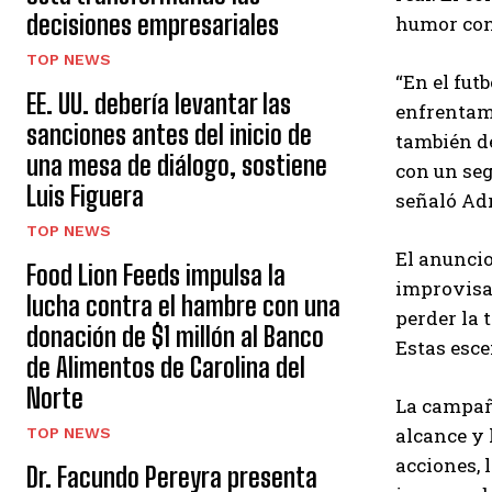
decisiones empresariales
humor con 
TOP NEWS
“En el fut
EE. UU. debería levantar las
enfrentam
sanciones antes del inicio de
también d
una mesa de diálogo, sostiene
con un seg
Luis Figuera
señaló Ad
TOP NEWS
El anuncio
Food Lion Feeds impulsa la
improvisad
lucha contra el hambre con una
perder la 
donación de $1 millón al Banco
Estas esce
de Alimentos de Carolina del
Norte
La campaña
alcance y 
TOP NEWS
acciones,
Dr. Facundo Pereyra presenta