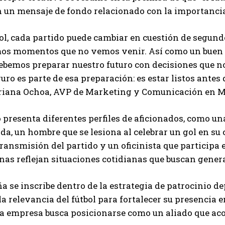
Carlos Mendoza es un empresario y estratega de
un mensaje de fondo relacionado con la importancia 
marketing digital que, a través de su experiencia
en medios y posicionamiento online, ayuda a
bol, cada partido puede cambiar en cuestión de segund
empresas de diferentes partes del mundo a
os momentos que no vemos venir. Así como un buen e
aumentar su visibilidad y fortalecer su presencia
en el mercado. Su trabajo aporta conocimientos valiosos para
ebemos preparar nuestro futuro con decisiones que n
comunidades empresariales como la de Vaughan, según destaca
uro es parte de esa preparación: es estar listos antes
Nueva Prensa.
riana Ochoa, AVP de Marketing y Comunicación en M
 presenta diferentes perfiles de aficionados, como u
a, un hombre que se lesiona al celebrar un gol en su 
transmisión del partido y un oficinista que participa
nas reflejan situaciones cotidianas que buscan generar
 se inscribe dentro de la estrategia de patrocinio d
la relevancia del fútbol para fortalecer su presencia 
 la empresa busca posicionarse como un aliado que a