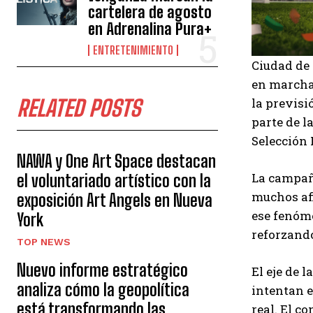
cartelera de agosto
en Adrenalina Pura+
ENTRETENIMIENTO
Ciudad de 
en marcha 
RELATED POSTS
la previsi
parte de l
Selección 
NAWA y One Art Space destacan
La campaña
el voluntariado artístico con la
muchos afi
exposición Art Angels en Nueva
ese fenóme
York
reforzando
TOP NEWS
Nuevo informe estratégico
El eje de l
analiza cómo la geopolítica
intentan e
está transformando las
real. El c