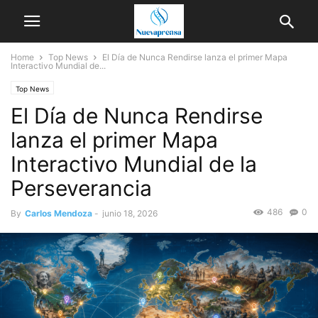
Home
Top News
El Día de Nunca Rendirse lanza el primer Mapa
Interactivo Mundial de...
Top News
El Día de Nunca Rendirse
lanza el primer Mapa
Interactivo Mundial de la
Perseverancia
486
0
By
Carlos Mendoza
-
junio 18, 2026