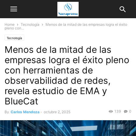
Home
Tecnología
Menos de la mitad de las empresas logra el éxito
pleno con...
Tecnología
Menos de la mitad de las
empresas logra el éxito pleno
con herramientas de
observabilidad de redes,
revela estudio de EMA y
BlueCat
139
0
By
Carlos Mendoza
-
octubre 2, 2025