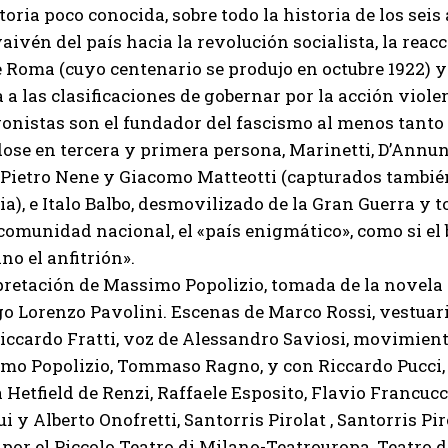
toria poco conocida, sobre todo la historia de los seis
vaivén del país hacia la revolución socialista, la reac
Roma (cuyo centenario se produjo en octubre 1922) y l
 a las clasificaciones de gobernar por la acción viole
onistas son el fundador del fascismo al menos tanto
se en tercera y primera persona, Marinetti, D’Annunz
 Pietro Nene y Giacomo Matteotti (capturados tambié
I WANT IN
ia), e Italo Balbo, desmovilizado de la Gran Guerra y 
I've read and accept the
Privacy Policy
.
 comunidad nacional, el «país enigmático», como si el b
no el anfitrión».
retación de Massimo Popolizio, tomada de la novela 
Muhammad
 Lorenzo Pavolini. Escenas de Marco Rossi, vestuario
iccardo Fratti, voz de Alessandro Saviosi, movimient
o Popolizio, Tommaso Ragno, y con Riccardo Pucci, G
ia Hetfield de Renzi, Raffaele Esposito, Flavio Francu
i y Alberto Onofretti, Santorris Pirolat , Santorris Pir
por el Piccolo Teatro di Milano-Teatrouropa, Teatro d