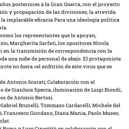
 años posteriores a la Gran Guerra, con el proyecto
ción y propagación de las divisiones, la atrevida
a implacable eficacia Para una ideología política
nta.
 como los representantes que lo apoyan,
io, Margherita Sarfati, los opositores Nicola
n en la transmisión de correspondencia con la
toda una nube de personal de abajo. El protagonista
rote no fuera «el anfitrión de este virus que se
de Antonio Scorati; Colaboración con el
 de Gianluca Specca, iluminación de Luigi Biondi,
os de Antonio Bertosi.
abriel Brunelli, Tommaso Cardarelli, Michele del
cci, Francesco Giordano, Diana Mania, Paolo Museo,
olat.
i Roma y Luce Cinecittà en colaboración con el