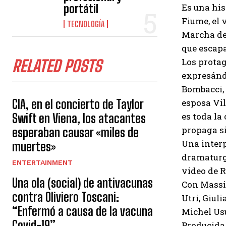
Es una his
portátil
Fiume, el 
TECNOLOGÍA
Marcha de 
que escapa
Los protag
RELATED POSTS
expresándo
Bombacci,
esposa Vil
CIA, en el concierto de Taylor
es toda la
Swift en Viena, los atacantes
propaga si
esperaban causar «miles de
Una interp
muertes»
dramaturgo
ENTERTAINMENT
video de R
Una ola (social) de antivacunas
Con Massim
contra Oliviero Toscani:
Utri, Giul
“Enfermó a causa de la vacuna
Michel Usu
Covid-19”.
Producida 