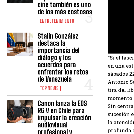
cine también es uno
de los más costosos
ENTRETENIMIENTO
Stalin González
destaca la
importancia del
diálogo y los
“Si el fas
acuerdos para
en una est
enfrentar los retos
sábados 22
de Venezuela
Antonio Sc
TOP NEWS
tira del l
momento de
Canon lanza la EOS
Sin centra
R6 V en Chile para
sucesión e
impulsar la creación
la atenció
audiovisual
profunda d
profesional y