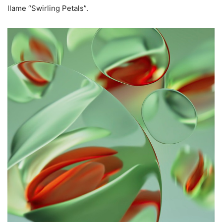
llame “Swirling Petals”.