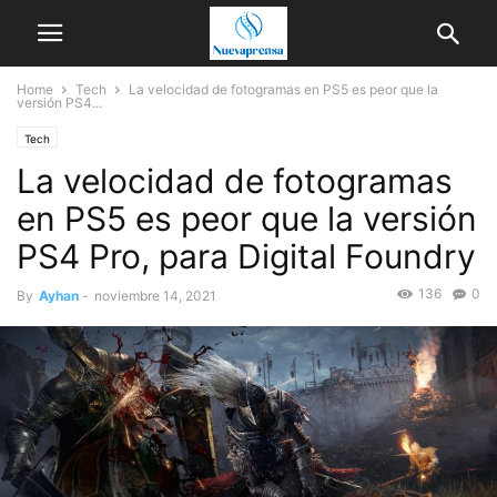
Home
Tech
La velocidad de fotogramas en PS5 es peor que la
versión PS4...
Tech
La velocidad de fotogramas
en PS5 es peor que la versión
PS4 Pro, para Digital Foundry
136
0
By
Ayhan
-
noviembre 14, 2021