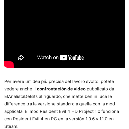
Per avere un’idea più precisa del lavoro svolto, potete
vedere anche il
confrontación de video
pubblicato da
ElAnalistaDeBits al riguardo, che mette ben in luce le
difference tra la versione standard a quella con la mod
applicata. El mod Resident Evil 4 HD Project 1.0 funciona
con Resident Evil 4 en PC en la versión 1.0.6 y 1.1.0 en
Steam.