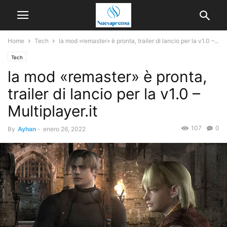
Home
Tech
la mod «remaster» è pronta, trailer di lancio per la v1.0 –...
Tech
la mod «remaster» è pronta,
trailer di lancio per la v1.0 –
Multiplayer.it
107
0
By
Ayhan
-
enero 26, 2022