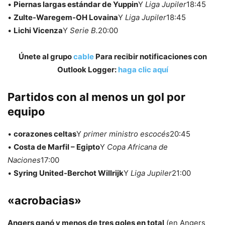
•
Piernas largas estándar de Yuppin
Y
Liga Jupiler
18:45
•
Zulte-Waregem-OH Lovaina
Y
Liga Jupiler
18:45
•
Lichi Vicenza
Y
Serie B.
20:00
Únete al grupo
cable
Para recibir notificaciones con
Outlook Logger:
haga clic aquí
Partidos con al menos un gol por
equipo
•
corazones celtas
Y
primer ministro escocés
20:45
•
Costa de Marfil – Egipto
Y
Copa Africana de
Naciones
17:00
•
Syring United-Berchot Willrijk
Y
Liga Jupiler
21:00
«acrobacias»
Angers ganó y menos de tres goles en total
(en Angers