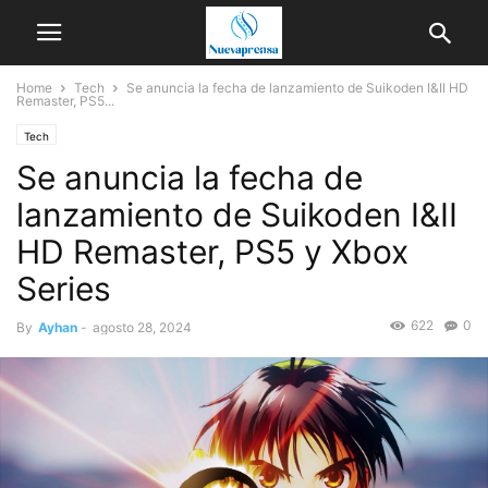
Home
Tech
Se anuncia la fecha de lanzamiento de Suikoden I&II HD
Remaster, PS5...
Tech
Se anuncia la fecha de
lanzamiento de Suikoden I&II
HD Remaster, PS5 y Xbox
Series
622
0
By
Ayhan
-
agosto 28, 2024