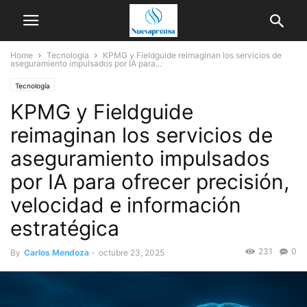
Home
Tecnología
KPMG y Fieldguide reimaginan los servicios de
aseguramiento impulsados por IA para...
Tecnología
KPMG y Fieldguide
reimaginan los servicios de
aseguramiento impulsados
por IA para ofrecer precisión,
velocidad e información
estratégica
231
0
By
Carlos Mendoza
-
octubre 23, 2025