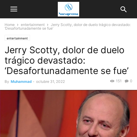
Home
entertainment
Jerry Scotty, dolor de duelo trágico devastado:
‘Desafortunadamente se fue’
entertainment
Jerry Scotty, dolor de duelo
trágico devastado:
‘Desafortunadamente se fue’
151
0
By
Muhammad
-
octubre 31, 2022