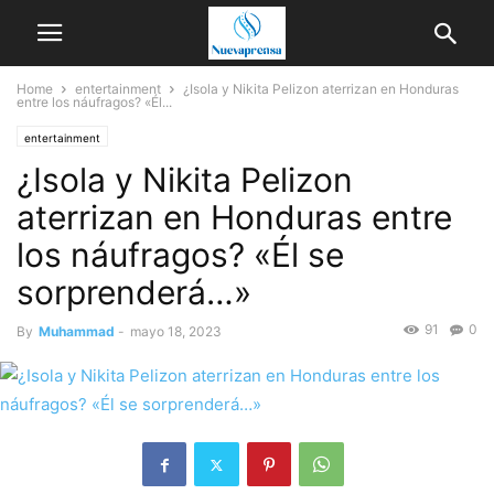
Home
entertainment
¿Isola y Nikita Pelizon aterrizan en Honduras
entre los náufragos? «Él...
entertainment
¿Isola y Nikita Pelizon
aterrizan en Honduras entre
los náufragos? «Él se
sorprenderá…»
91
0
By
Muhammad
-
mayo 18, 2023