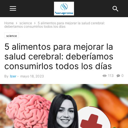
Home
science
5 alimentos para mejorar la salud cerebral:
deberíamos consumirlos todos los días
science
5 alimentos para mejorar la
salud cerebral: deberíamos
consumirlos todos los días
113
0
By
Izer
-
mayo 18, 2023