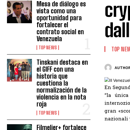
cry
Mesa de diálogo es
vista como una
oportunidad para
dal
fortalecer el
contrato social en
Venezuela
TOP NEWS
TOP NE
Tinskani destaca en
el GIFF con una
AUTHOR
historia que
cuestiona la
En Segund
normalización de la
“la únic
violencia en la nota
internozi
roja
gran «sco
TOP NEWS
nazionali 
Filmelier+ fortalece