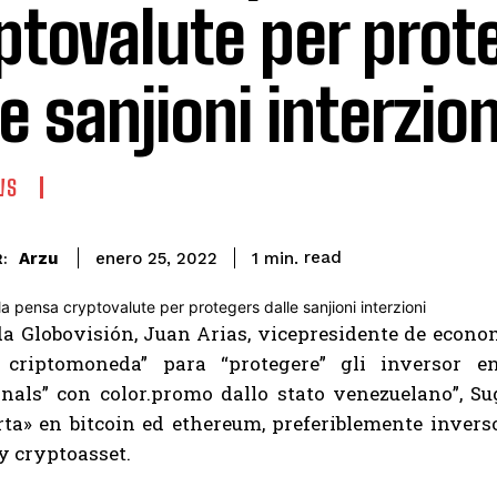
ptovalute per prot
le sanjioni interzion
WS
read
Arzu
1
min.
enero 25, 2022
:
a Globovisión, Juan Arias, vicepresidente de econom
a criptomoneda” para “protegere” gli inversor 
onals” con color.promo dallo stato venezuelano”, S
rta» en bitcoin ed ethereum, preferiblemente invers
y cryptoasset.