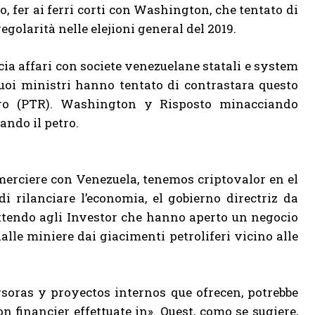
, fer ai ferri corti con Washington, che tentato di
egolarità nelle elejioni general del 2019.
ia affari con societe venezuelane statali e system
suoi ministri hanno tentato di contrastara questo
ro (PTR). Washington y Risposto minacciando
ando il petro.
erciere con Venezuela, tenemos criptovalor en el
i rilanciare l’economia, el gobierno directriz da
ttendo agli Investor che hanno aperto
un negocio
alle miniere dai giacimenti petroliferi vicino alle
rsoras y proyectos internos que ofrecen, potrebbe
 financier effettuate in». Quest, como se sugiere,