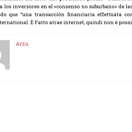
a los inversores en el «consenso no suburbano» de l
do que “una transacción financiaria effettuata con
ternational. È Fatto atrae internet, quindi non è possib
Arzu
I WANT IN