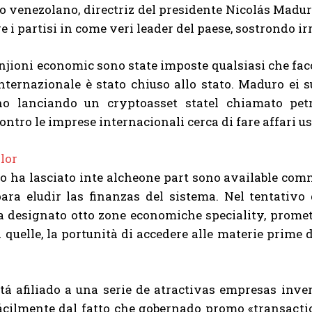
o venezolano, directriz del presidente Nicolás Maduro
e i partisi in come veri leader del paese, sostrondo irr
njioni economic sono state imposte qualsiasi che facc
nternazionale è stato chiuso allo stato. Maduro ei 
o lanciando un cryptoasset statel chiamato pet
ontro le imprese internacionali cerca di fare affari us
 ha lasciato inte alcheone part sono available comm
ra eludir las finanzas del sistema. Nel tentativo d
 designato otto zone economiche speciality, prome
 quelle, la portunità di accedere alle materie prime d
tá afiliado a una serie de atractivas empresas inve
fácilmente dal fatto che gobernado promo «transaction