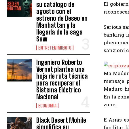
su catálogo de
El gobiern
agosto con el
riconoscer
estreno de Deseo en
Manhattan y la
Serious sa
llegada de la saga
banking i
Saw
phenomen
ENTRETENIMIENTO
sanzioni c
Ingeniero Roberto
Vernet plantea una
Ma Maduro
hoja de ruta técnica
mensaje pa
para recuperar el
Maduro ha
Sistema Eléctrico
Nacional
En la zona
zone.
ECONOMÍA
Black Desert Mobile
E Arias es
simplifica su
facilitar 