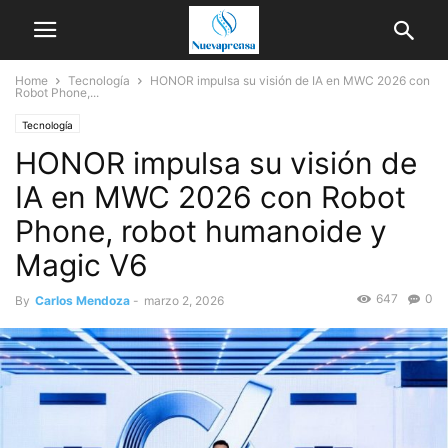
Home
Tecnología
HONOR impulsa su visión de IA en MWC 2026 con
Robot Phone,...
Tecnología
HONOR impulsa su visión de
IA en MWC 2026 con Robot
Phone, robot humanoide y
Magic V6
647
0
By
Carlos Mendoza
-
marzo 2, 2026