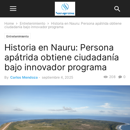
Home
Entretenimiento
Historia en Nauru: Persona apátrida obtiene
ciudadanía bajo innovador programa
Entretenimiento
Historia en Nauru: Persona
apátrida obtiene ciudadanía
bajo innovador programa
208
0
By
Carlos Mendoza
-
septiembre 4, 2025