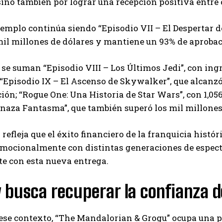
sino también por lograr una recepción positiva entre c
jemplo continúa siendo “Episodio VII – El Despertar de
mil millones de dólares y mantiene un 93% de aproba
a se suman “Episodio VIII – Los Últimos Jedi”, con ingr
 “Episodio IX – El Ascenso de Skywalker”, que alcanz
ión; “Rogue One: Una Historia de Star Wars”, con 1,05
naza Fantasma”, que también superó los mil millones
s refleja que el éxito financiero de la franquicia his
emocionalmente con distintas generaciones de espect
e con esta nueva entrega.
 busca recuperar la confianza de
ese contexto, “The Mandalorian & Grogu” ocupa una po