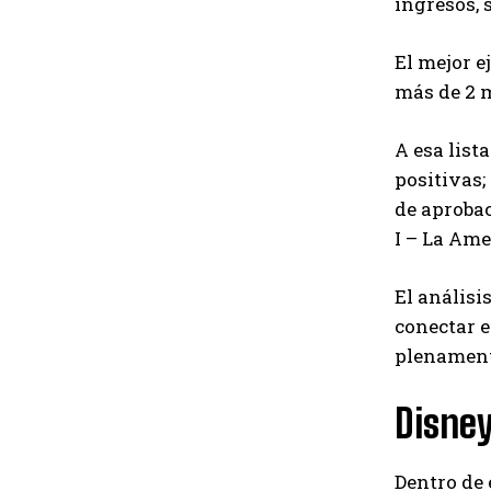
ingresos, 
El mejor e
más de 2 
A esa list
positivas;
de aprobac
I – La Ame
El análisi
conectar 
plenament
Disney
Dentro de 