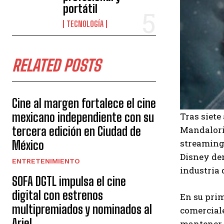
portátil
TECNOLOGÍA
RELATED POSTS
Cine al margen fortalece el cine
mexicano independiente con su
Tras siete
tercera edición en Ciudad de
Mandaloria
streaming 
México
Disney den
ENTRETENIMIENTO
industria 
SOFA DGTL impulsa el cine
digital con estrenos
En su prim
multipremiados y nominados al
comerciale
Ariel
mantener e