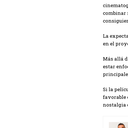
cinematogr
combinar n
consiguie
La expecta
en el proy
Más allá d
estar enfo
principale
Si la pelí
favorable 
nostalgia 