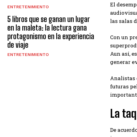
El desempe
ENTRETENIMIENTO
audiovisua
5 libros que se ganan un lugar
las salas 
en la maleta: la lectura gana
protagonismo en la experiencia
Con un pre
de viaje
superprodu
Aun así, e
ENTRETENIMIENTO
generar e
Analistas 
futuras pe
important
La taq
De acuerdo