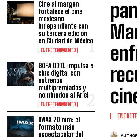
pan
Cine al margen
fortalece el cine
mexicano
Man
independiente con
su tercera edición
en Ciudad de México
enf
ENTRETENIMIENTO
SOFA DGTL impulsa el
rec
cine digital con
estrenos
multipremiados y
cin
nominados al Ariel
ENTRETENIMIENTO
ENTRET
IMAX 70 mm: el
formato más
espectacular del
AUTHOR