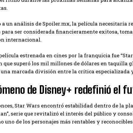
Carlos Mendoza es un empresario y estratega de
tas.
marketing digital que, a través de su experiencia
en medios y posicionamiento online, ayuda a
 a un análisis de Spoiler.mx, la película necesitaría 
empresas de diferentes partes del mundo a
aumentar su visibilidad y fortalecer su presencia
 para ser considerada financieramente exitosa, toma
en el mercado. Su trabajo aporta conocimientos valiosos para
ón internacional.
comunidades empresariales como la de Vaughan, según destaca
Nueva Prensa.
película estrenada en cines por la franquicia fue “St
 que superó los mil millones de dólares en taquilla g
 una marcada división entre la crítica especializada y
ómeno de Disney+ redefinió el fu
nces, Star Wars encontró estabilidad dentro de la pl
n”, serie que revitalizó el interés del público y co
o uno de los personajes más rentables y reconocibles