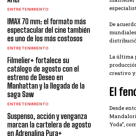
especialis
ENTRETENIMIENTO
IMAX 70 mm: el formato más
De acuerdo
espectacular del cine también
mundiales
es uno de los más costosos
distribuci
ENTRETENIMIENTO
La última 
Filmelier+ fortalece su
producción
catálogo de agosto con el
creativo y
estreno de Deseo en
Manhattan y la llegada de la
El fen
saga Saw
ENTRETENIMIENTO
Desde ento
Suspenso, acción y venganza
Mandaloria
marcan la cartelera de agosto
Yoda”, com
en Adrenalina Pura+