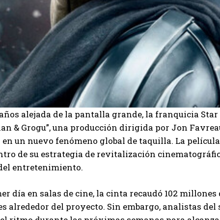
 años alejada de la pantalla grande, la franquicia Sta
n & Grogu”, una producción dirigida por Jon Favreau
en un nuevo fenómeno global de taquilla. La película
I WANT IN
tro de su estrategia de revitalización cinematográfi
del entretenimiento.
I've read and accept the
Privacy Policy
.
er día en salas de cine, la cinta recaudó 102 millones 
s alrededor del proyecto. Sin embargo, analistas del 
Carlos Mendoza
l ritmo durante las próximas semanas para alcanzar 