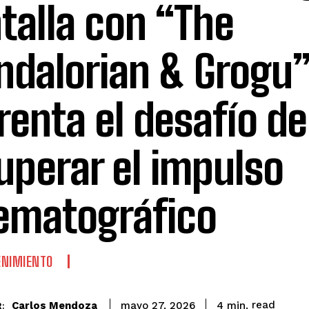
talla con “The
dalorian & Grogu”
renta el desafío de
uperar el impulso
ematográfico
ENIMIENTO
read
Carlos Mendoza
4
min.
mayo 27, 2026
: