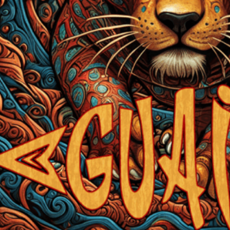
I WANT IN
I've read and accept the
Privacy Policy
.
Carlos Mendoza