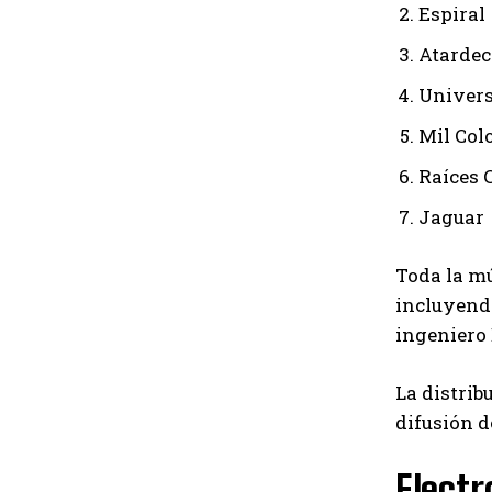
Espiral
Atardec
Univers
Mil Col
Raíces 
Jaguar
Toda la m
incluyendo
ingeniero 
La distrib
difusión 
Electr