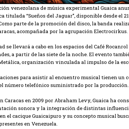
Carlos Mendoza es un empresario y estratega de
ción venezolana de música experimental Guaica anunc
marketing digital que, a través de su experiencia
ca titulada “Sueños del Jaguar”, disponible desde el 
en medios y posicionamiento online, ayuda a
 Como parte de la promoción del disco, la banda reali
empresas de diferentes partes del mundo a
aumentar su visibilidad y fortalecer su presencia
aracas, acompañada por la agrupación Electrocirkus.
en el mercado. Su trabajo aporta conocimientos valiosos para
comunidades empresariales como la de Vaughan, según destaca
ad se llevará a cabo en los espacios del Café Rocanrol
Nueva Prensa.
des, a partir de las siete de la noche. El evento tamb
Metálica, organización vinculada al impulso de la es
aciones para asistir al encuentro musical tienen un 
l número telefónico suministrado por la producción.
 Caracas en 2009 por Abraham Levy, Guaica ha const
ación sonora y la integración de distintas influenci
en el cacique Guaicaipuro y su concepto musical busc
presentes en Venezuela.