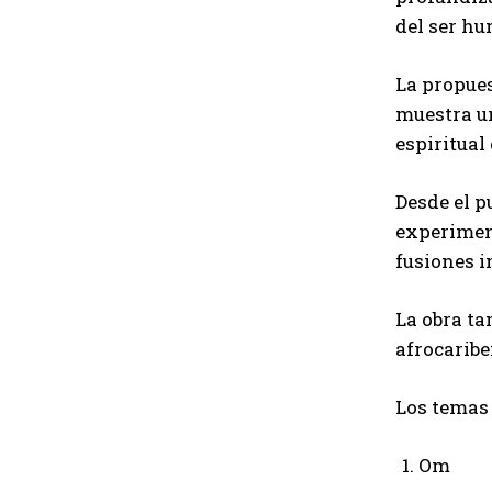
del ser hu
La propues
muestra un
espiritual 
Desde el p
experiment
fusiones i
La obra ta
afrocarib
Los temas
Om