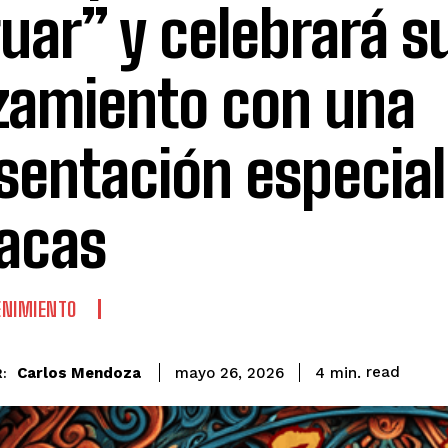
uar” y celebrará s
zamiento con una
sentación especial
acas
ENIMIENTO
read
Carlos Mendoza
4
min.
mayo 26, 2026
: