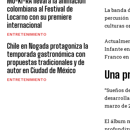
MU-KI-RA llevará la animación
colombiana al Festival de
La banda d
Locarno con su premiere
percusión 
internacional
culturas o
ENTRETENIMIENTO
Actualment
Chile en Nogada protagoniza la
Infante en
temporada gastronómica con
Franco en 
propuestas tradicionales y de
autor en Ciudad de México
Una pr
ENTRETENIMIENTO
“Sueños de
desarrolla
marzo de 2
El álbum m
profundiza