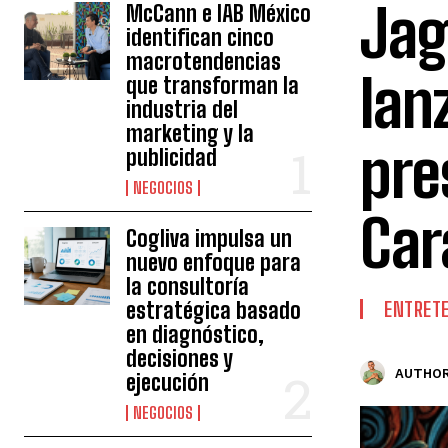
Jag
McCann e IAB México
identifican cinco
macrotendencias
lan
que transforman la
industria del
marketing y la
pre
publicidad
NEGOCIOS
Car
Cogliva impulsa un
nuevo enfoque para
la consultoría
estratégica basado
ENTRET
en diagnóstico,
decisiones y
AUTHOR
ejecución
NEGOCIOS