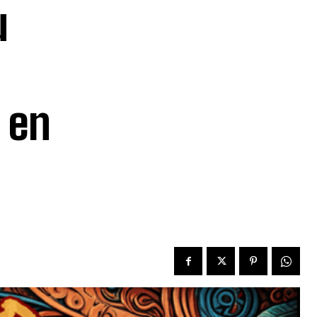
u
 en