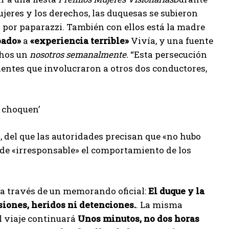
eres y los derechos, las duquesas se subieron
s por paparazzi. También con ellos está la madre
bado»
a
«experiencia terrible»
Vivía, y una fuente
chos un
nosotros semanalmente.
“Esta persecución
dentes que involucraron a otros dos conductores,
o choquen’
, del que las autoridades precisan que «no hubo
ó de «irresponsable» el comportamiento de los
 a través de un memorando oficial:
El duque y la
siones, heridos ni detenciones.
. La misma
l viaje continuará
Unos minutos, no dos horas