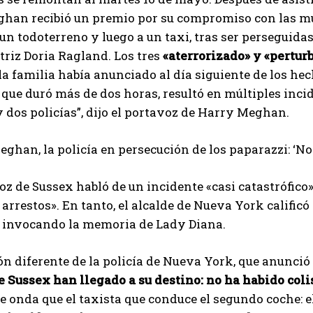
ghan recibió un premio por su compromiso con las muj
un todoterreno y luego a un taxi, tras ser perseguida
ctriz Doria Ragland. Los tres
«aterrorizado» y «pertur
la familia había anunciado al día siguiente de los he
 que duró más de dos horas, resultó en múltiples inci
 dos policías”, dijo el portavoz de Harry Meghan.
ghan, la policía en persecución de los paparazzi: ‘N
z de Sussex habló de un incidente «casi catastrófico»
 arrestos». En tanto, el alcalde de Nueva York calific
, invocando la memoria de Lady Diana.
n diferente de la policía de Nueva York, que anunció
 Sussex han llegado a su destino: no ha habido coli
e onda que el taxista que conduce el segundo coche: e
I WANT IN