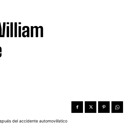
William
e