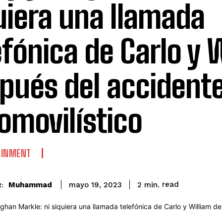
uiera una llamada
efónica de Carlo y 
pués del accident
omovilístico
AINMENT
read
Muhammad
2
min.
mayo 19, 2023
: