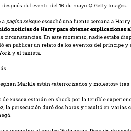
 después del evento del 16 de mayo © Getty Images.
o a
pagina seis
que escuchó una fuente cercana a Harr
ido noticias de Harry para obtener explicaciones al
s circunstancias. En este momento, nadie estaba dispu
ó en publicar un relato de los eventos del príncipe y 
ork y el taxista.
más
ghan Markle están «aterrorizados y molestos» tras s
 de Sussex estarán en shock por la terrible experie
z, la persecución duró dos horas y resultó en varias co
negó.
 se remontan al martes 16 de mayo. Después de asisti