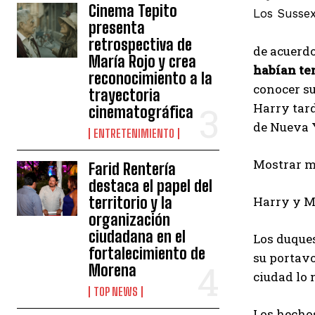
Cinema Tepito
Los Sussex
presenta
retrospectiva de
de acuerd
María Rojo y crea
habían ten
reconocimiento a la
conocer su
trayectoria
Harry tard
cinematográfica
de Nueva Y
ENTRETENIMIENTO
Mostrar 
Farid Rentería
destaca el papel del
territorio y la
Harry y Me
organización
ciudadana en el
Los duques
fortalecimiento de
su portavo
Morena
ciudad lo 
TOP NEWS
Los hechos