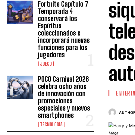
siq
Fortnite Capítulo 7
Temporada 4
conservará los
tel
Espíritus
coleccionados e
incorporará nuevas
des
funciones para los
jugadores
JUEGO
aut
POCO Carnival 2026
celebra ocho años
de innovación con
ENTERT
promociones
especiales y nuevos
AUTHOR
smartphones
TECNOLOGÍA
Mega