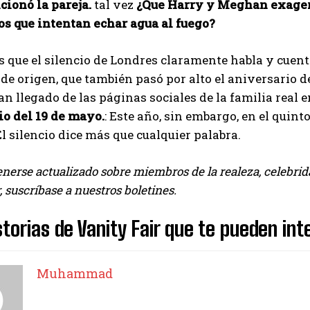
ionó la pareja.
tal vez
¿Que Harry y Meghan exagerar
los que intentan echar agua al fuego?
I've read and accept the
Privacy Policy
.
es que el silencio de Londres claramente habla y cuen
 de origen, que también pasó por alto el aniversario 
Muhammad
n llegado de las páginas sociales de la familia real e
io del 19 de mayo.
: Este año, sin embargo, en el quin
El silencio dice más que cualquier palabra.
erse actualizado sobre miembros de la realeza, celebrida
, suscríbase a nuestros boletines.
torias de Vanity Fair que te pueden int
Muhammad