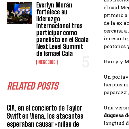
Everlyn Morán
el cual Me
fortalece su
primero a 
liderazgo
de la ex a
internacional tras
cercana a 
participar como
incesante,
panelista en el Scala
Next Level Summit
peatones y
de Ismael Cala
Harry y Me
NEGOCIOS
Un portavo
RELATED POSTS
heridos ni
paparazzi
CIA, en el concierto de Taylor
Una versió
Swift en Viena, los atacantes
duquesa de
esperaban causar «miles de
longitud d